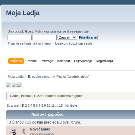
Moja Ladja
Dobrodošli,
Gost
. Molim vas
prijavite se
ili se
registrujte
.
Prijavite se korisničkim imenom, lozinkom i dužinom sesije
Početna
Pomoć
Pretraga
Kalendar
Prijavljivanje
Registracija
Moja Ladja
»
E, ovako treba...
»
Plovila
(Urednik:
deda
)
Čamci, Brodovi, Gliseri, Skuteri, Kamionske gume ...
Stranice: [
1
]
2
3
4
5
6
7
8
9
10
11
...
15
Idi dole
Naslov
/
Započeo
0 Članovi i 13 gostiju pregledaju ovaj forum.
Novi čamac
Započeo
skipper