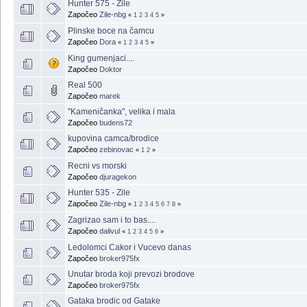
Hunter 575 - Zile
Započeo
Zile-nbg
«
1
2
3
4
5
»
Plinske boce na čamcu
Započeo
Dora
«
1
2
3
4
5
»
King gumenjaci....
Započeo
Doktor
Real 500
Započeo
marek
"Kameničanka", velika i mala
Započeo
budens72
kupovina camca/brodice
Započeo
zebinovac
«
1
2
»
Recni vs morski
Započeo
djuragekon
Hunter 535 - Zile
Započeo
Zile-nbg
«
1
2
3
4
5
6
7
8
»
Zagrizao sam i to bas....
Započeo
dalivul
«
1
2
3
4
5
6
»
Ledolomci Cakor i Vucevo danas
Započeo
broker975fx
Unutar broda koji prevozi brodove
Započeo
broker975fx
Gataka brodic od Gatake