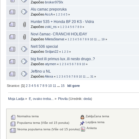
Započeo
broker975fx
Alu camac preporuka
Započeo
AccA
«
1
2
3
4
5
»
Hunter 535 + Honda BF 20 KS - Vidra
Započeo
zoki_ns
«
1
2
3
4
5
6
7
8
9
»
Novi čamac- CRANCHI HOLIDAY
Započeo
MiletaStamat
«
1
2
3
4
5
6
7
8
9
10
11
...
19
»
Nelt 506 special
Započeo
Srdjan22
«
1
2
3
»
big foot ili primus lux..ili nesto drugo..?
Započeo
atymen
«
1
2
3
4
5
6
7
8
9
10
»
Jeftino u NL
Započeo
Alexa
«
1
2
3
4
5
6
7
8
9
10
11
...
31
»
Stranice: [
1
]
2
3
4
5
6
7
8
9
10
11
...
15
Idi gore
Moja Ladja
»
E, ovako treba...
»
Plovila
(Urednik:
deda
)
Normalna tema
Zaključana tema
Lepljiva tema
Popularna tema (Više od 15 poruka)
Anketa
Veoma popularna tema (Više od 15 poruka)