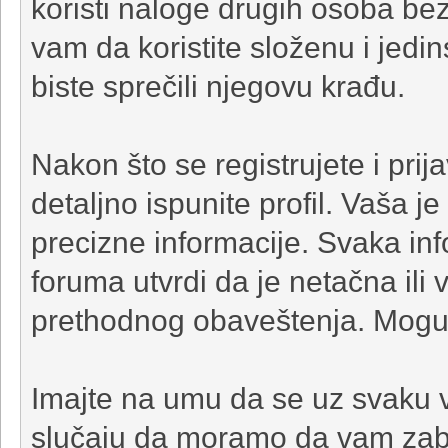
koristi naloge drugih osoba be
vam da koristite složenu i jedi
biste sprečili njegovu krađu.
Nakon što se registrujete i prij
detaljno ispunite profil. Vaša 
precizne informacije. Svaka info
foruma utvrdi da je netačna ili 
prethodnog obaveštenja. Moguć
Imajte na umu da se uz svaku 
slučaju da moramo da vam zabr