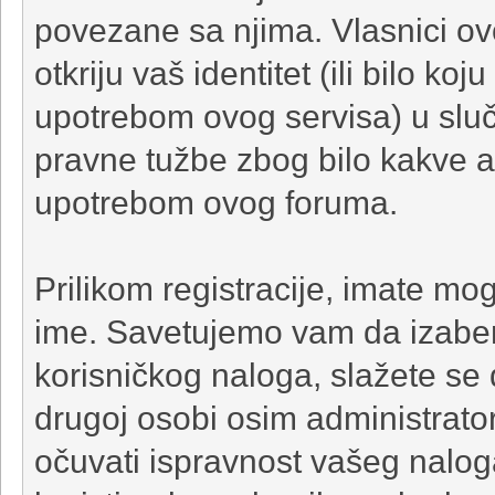
povezane sa njima. Vlasnici o
otkriju vaš identitet (ili bilo ko
upotrebom ovog servisa) u sluč
pravne tužbe zbog bilo kakve 
upotrebom ovog foruma.
Prilikom registracije, imate mo
ime. Savetujemo vam da izaber
korisničkog naloga, slažete se 
drugoj osobi osim administratora
očuvati ispravnost vašeg nalo