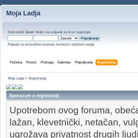
Moja Ladja
Dobrodošli,
Gost
. Molim vas
prijavite se
ili se
registrujte
.
Prijavite se korisničkim imenom, lozinkom i dužinom sesije
Početna
Pomoć
Pretraga
Kalendar
Prijavljivanje
Registracija
Moja Ladja
»
Registracija
Sporazum o registraciji
Upotrebom ovog foruma, obećava
lažan, klevetnički, netačan, vul
ugrožava privatnost drugih ljudi 