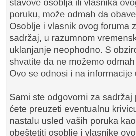
stavove osoblja ili vlasnika ov
poruku, može odmah da obavesti
Osoblje i vlasnik ovog foruma 
sadržaj, u razumnom vremensko
uklanjanje neophodno. S obzir
shvatite da ne možemo odmah d
Ovo se odnosi i na informacije 
Sami ste odgovorni za sadržaj p
ćete preuzeti eventualnu krivic
nastalu usled vaših poruka kao 
obeštetiti osoblje i vlasnike ov