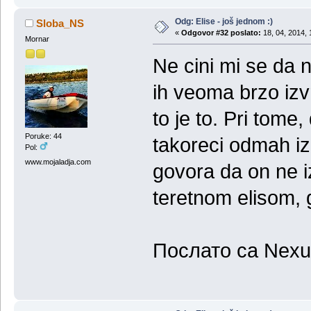
Odg: Elise - još jednom :)
Sloba_NS
«
Odgovor #32 poslato:
18, 04, 2014, 
Mornar
Ne cini mi se da n
ih veoma brzo izv
to je to. Pri tome
Poruke: 44
takoreci odmah iz
Pol:
www.mojaladja.com
govora da on ne i
teretnom elisom, 
Послато са Nexu