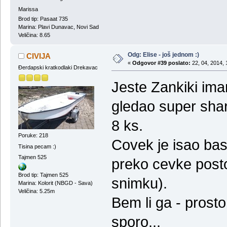
Marissa
Brod tip: Pasaat 735
Marina: Plavi Dunavac, Novi Sad
Veličina: 8.65
Odg: Elise - još jednom :)
CIVIJA
«
Odgovor #39 poslato:
22, 04, 2014, 
Đerdapski kratkodlaki Drekavac
Jeste Zankiki ima
gledao super sha
8 ks.
Poruke: 218
Covek je isao ba
Tisina pecam :)
Tajmen 525
preko cevke post
Brod tip: Tajmen 525
snimku).
Marina: Kolorit (NBGD - Sava)
Veličina: 5.25m
Bem li ga - prost
sporo...