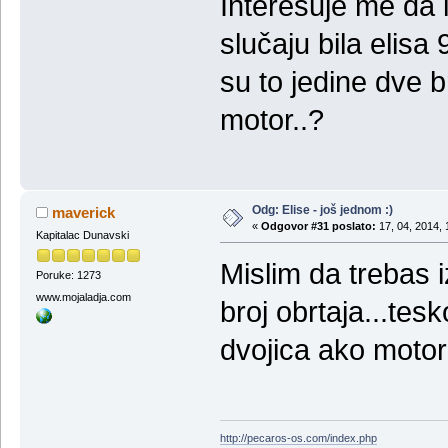
Interesuje me da 
slučaju bila elisa
su to jedine dve b
motor..?
Odg: Elise - još jednom :)
maverick
«
Odgovor #31 poslato:
17, 04, 2014, 
Kapitalac Dunavski
Mislim da trebas i
Poruke: 1273
www.mojaladja.com
broj obrtaja...tes
dvojica ako motori
http://pecaros-os.com/index.php