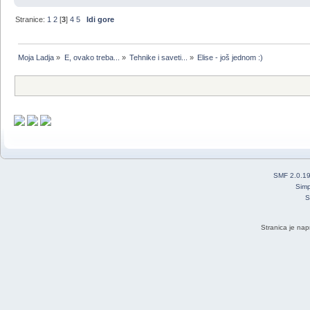
Stranice:
1
2
[
3
]
4
5
Idi gore
Moja Ladja
»
E, ovako treba...
»
Tehnike i saveti...
»
Elise - još jednom :)
SMF 2.0.1
Simp
S
Stranica je nap