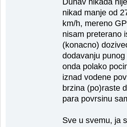
Dunav nikada nije
nikad manje od 27
km/h, mereno GPS
nisam preterano 
(konacno) doziveo 
dodavanju punog 
onda polako pocin
iznad vodene pov
brzina (po)raste
para povrsinu sa
Sve u svemu, ja s