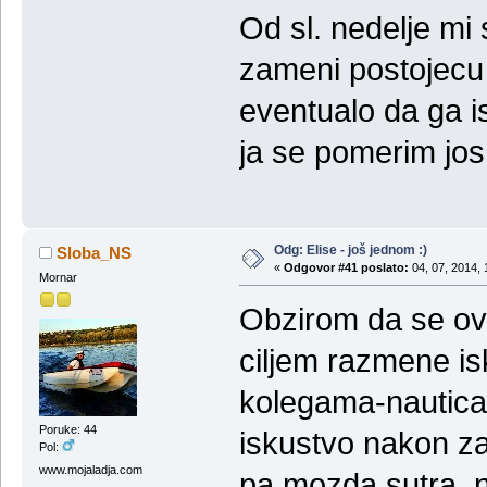
Od sl. nedelje mi 
zameni postojecu 
eventualo da ga i
ja se pomerim jos
Odg: Elise - još jednom :)
Sloba_NS
«
Odgovor #41 poslato:
04, 07, 2014, 
Mornar
Obzirom da se ovd
ciljem razmene is
kolegama-nautica
Poruke: 44
iskustvo nakon za
Pol:
www.mojaladja.com
pa mozda sutra, n