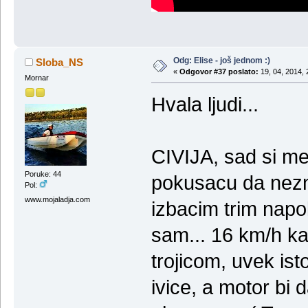
Odg: Elise - još jednom :)
Sloba_NS
«
Odgovor #37 poslato:
19, 04, 2014, 
Mornar
Hvala ljudi...
CIVIJA, sad si me
Poruke: 44
pokusacu da nezn
Pol:
www.mojaladja.com
izbacim trim napo
sam... 16 km/h ka
trojicom, uvek is
ivice, a motor bi