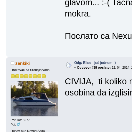
glavom... :-( Tac
mokra.
Послато са Nexu
Odg: Elise - još jednom :)
zankiki
«
Odgovor #38 poslato:
22, 04, 2014, 
Drekavac sa Srednjih voda
CIVIJA, ti koliko 
osobina da izglisi
Poruke: 3277
Pol:
Dunav oko Novog Sada