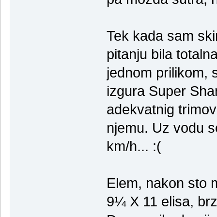
Tek kada sam ski
pitanju bila totaln
jednom prilikom, 
izgura Super Shar
adekvatnig trimov
njemu. Uz vodu s
km/h... :(
Elem, nakon sto m
9¼ X 11 elisa, br