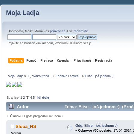
Moja Ladja
Dobrodošli,
Gost
. Molim vas
prijavite se
ili se
registrujte
.
Prijavite se korisničkim imenom, lozinkom i dužinom sesije
Početna
Pomoć
Pretraga
Kalendar
Prijavljivanje
Registracija
Moja Ladja
»
E, ovako treba...
»
Tehnike i saveti...
»
Elise - još jednom :)
Stranice:
1
2
[
3
]
4
5
Idi dole
Autor
Tema: Elise - još jednom :) (Proč
0 Članovi i 1 gost pregledaju ovu temu.
Odg: Elise - još jednom :)
Sloba_NS
«
Odgovor #30 poslato:
17, 04, 2014, 
Mornar