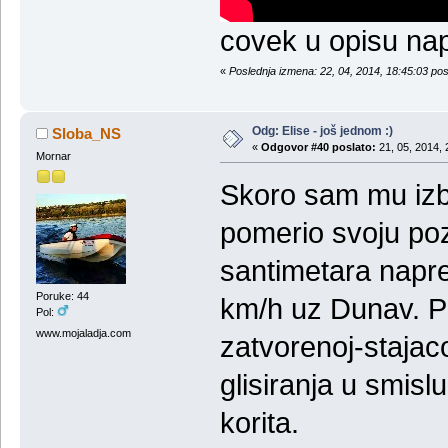
covek u opisu na
«
Poslednja izmena: 22, 04, 2014, 18:45:03 po
Odg: Elise - još jednom :)
Sloba_NS
«
Odgovor #40 poslato:
21, 05, 2014, 
Mornar
Skoro sam mu izba
pomerio svoju poz
santimetara napre
Poruke: 44
km/h uz Dunav. Pr
Pol:
www.mojaladja.com
zatvorenoj-stajaco
glisiranja u smis
korita.