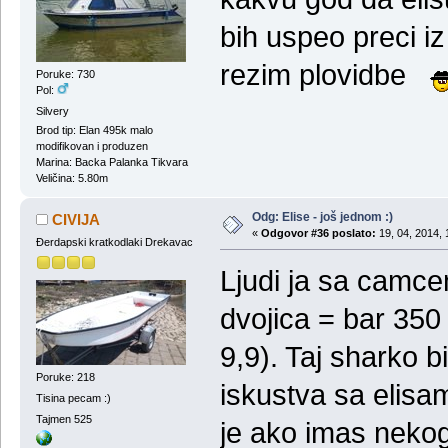
bih uspeo preci i
rezim plovidbe
Poruke: 730
Pol:
Silvery
Brod tip: Elan 495k malo
modifikovan i produzen
Marina: Backa Palanka Tikvara
Veličina: 5.80m
Odg: Elise - još jednom :)
CIVIJA
«
Odgovor #36 poslato:
19, 04, 2014, 
Đerdapski kratkodlaki Drekavac
Ljudi ja sa camc
dvojica = bar 350
9,9). Taj sharko 
Poruke: 218
iskustva sa elisam
Tisina pecam :)
Tajmen 525
je ako imas nekog