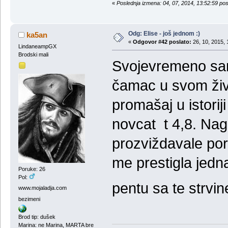
«
Poslednja izmena: 04, 07, 2014, 13:52:59 po
Odg: Elise - još jednom :)
ka5an
«
Odgovor #42 poslato:
26, 10, 2015, 
LindaneampGX
Brodski mali
Svojevremeno sam 
čamac u svom živo
promašaj u istori
novcat t 4,8. Nag
prozviždavale po
me prestigla jedn
Poruke: 26
Pol:
pentu sa te strvin
www.mojaladja.com
bezimeni
Brod tip: dušek
Marina: ne Marina, MARTA bre