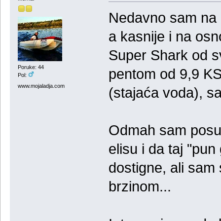
Nedavno sam na o
a kasnije i na os
Super Shark od s
Poruke: 44
pentom od 9,9 KS
Pol:
www.mojaladja.com
(stajaća voda), s
Odmah sam posuml
elisu i da taj "pu
dostigne, ali sam
brzinom...