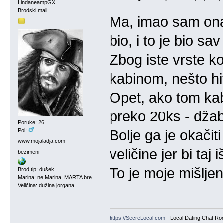
LindaneampGX
Brodski mali
Ma, imao sam onaj
bio, i to je bio sav
Zbog iste vrste ko
kabinom, nešto hitr
Opet, ako tom kab
preko 20ks - džab
Poruke: 26
Pol:
Bolje ga je okačit
www.mojaladja.com
veličine jer bi taj
bezimeni
To je moje mišljen
Brod tip: dušek
Marina: ne Marina, MARTA bre
Veličina: dužina jorgana
https://SecreLocal.com
- Local Dating Chat Ro