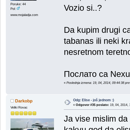
Poruke: 44
Vozio si..?
Pol:
www.mojaladja.com
Da kupim drugi c
tabanas ili neki 
nesretnom teretn
Послато са Nexu
«
Poslednja izmena: 19, 04, 2014, 09:44:38 pr
Odg: Elise - još jednom :)
Darkobp
«
Odgovor #35 poslato:
19, 04, 2014, 
Veliki Rovac
Ja vise mislim da 
kakvu god da elisu