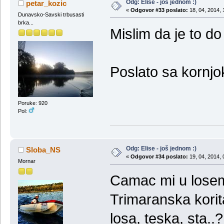
Odg: Elise - još jednom :)
petar_kozic
«
Odgovor #33 poslato:
18, 04, 2014, 
Dunavsko-Savski trbusasti
brka...
Mislim da je to do
Poslato sa kornj
Poruke: 920
Pol:
Odg: Elise - još jednom :)
Sloba_NS
«
Odgovor #34 poslato:
19, 04, 2014, 
Mornar
Camac mi u losem 
Trimaranska kori
losa, teska, sta..?