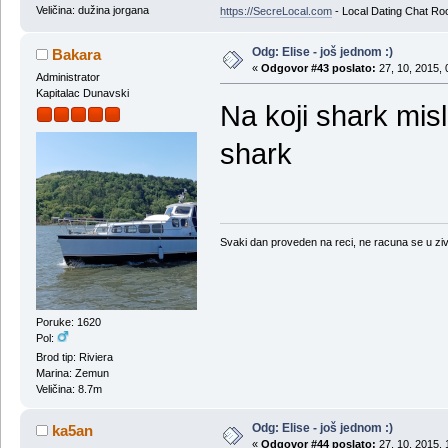
Veličina: dužina jorgana
https://SecreLocal.com
- Local Dating Chat Ro
Odg: Elise - još jednom :)
Bakara
«
Odgovor #43 poslato:
27, 10, 2015, 
Administrator
Kapitalac Dunavski
Na koji shark misl
shark
Svaki dan proveden na reci, ne racuna se u ziv
Poruke: 1620
Pol:
Brod tip: Riviera
Marina: Zemun
Veličina: 8.7m
Odg: Elise - još jednom :)
ka5an
«
Odgovor #44 poslato:
27, 10, 2015, 