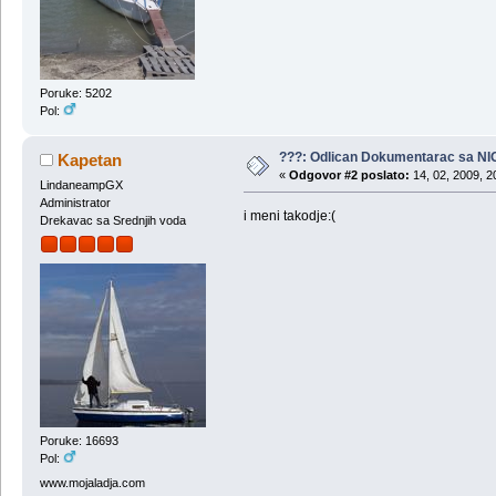
Poruke: 5202
Pol:
???: Odlican Dokumentarac sa NI
Kapetan
«
Odgovor #2 poslato:
14, 02, 2009, 2
LindaneampGX
Administrator
i meni takodje:(
Drekavac sa Srednjih voda
Poruke: 16693
Pol:
www.mojaladja.com