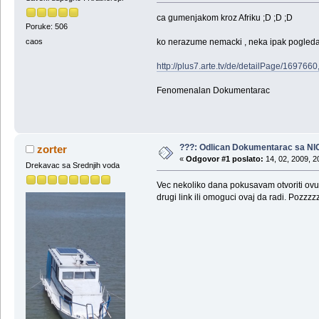
ca gumenjakom kroz Afriku ;D ;D ;D
Poruke: 506
ko nerazume nemacki , neka ipak pogleda p
caos
http://plus7.arte.tv/de/detailPage/169
Fenomenalan Dokumentarac
???: Odlican Dokumentarac sa NI
zorter
«
Odgovor #1 poslato:
14, 02, 2009, 2
Drekavac sa Srednjih voda
Vec nekoliko dana pokusavam otvoriti ovu r
drugi link ili omoguci ovaj da radi. Pozzzzz.