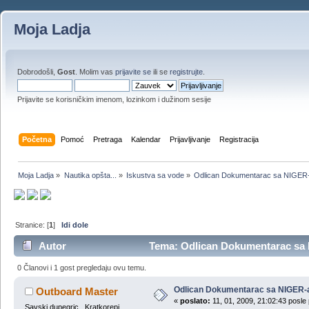
Moja Ladja
Dobrodošli,
Gost
. Molim vas
prijavite se
ili se
registrujte
.
Prijavite se korisničkim imenom, lozinkom i dužinom sesije
Početna
Pomoć
Pretraga
Kalendar
Prijavljivanje
Registracija
Moja Ladja
»
Nautika opšta...
»
Iskustva sa vode
»
Odlican Dokumentarac sa NIGER-
Stranice: [
1
]
Idi dole
Autor
Tema: Odlican Dokumentarac sa N
0 Članovi i 1 gost pregledaju ovu temu.
Odlican Dokumentarac sa NIGER-a
Outboard Master
«
poslato:
11, 01, 2009, 21:02:43 posle
Savski dupegric . Kratkorepi