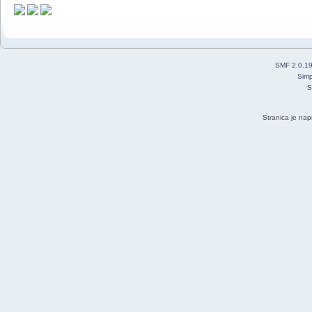
SMF 2.0.1
Simp
S
Stranica je nap