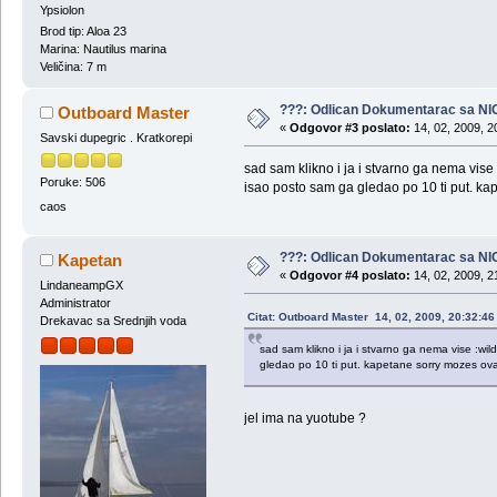
Ypsiolon
Brod tip: Aloa 23
Marina: Nautilus marina
Veličina: 7 m
???: Odlican Dokumentarac sa NI
Outboard Master
«
Odgovor #3 poslato:
14, 02, 2009, 2
Savski dupegric . Kratkorepi
sad sam klikno i ja i stvarno ga nema vise 
Poruke: 506
isao posto sam ga gledao po 10 ti put. kap
caos
???: Odlican Dokumentarac sa NI
Kapetan
«
Odgovor #4 poslato:
14, 02, 2009, 2
LindaneampGX
Administrator
Citat: Outboard Master 14, 02, 2009, 20:32:4
Drekavac sa Srednjih voda
sad sam klikno i ja i stvarno ga nema vise :wil
gledao po 10 ti put. kapetane sorry mozes ovaj
jel ima na yuotube ?