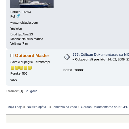
Poruke: 16693
Pol:
www.mojaladja.com
Ypsiolon
Brod tip: Aloa 23
Marina: Nautilus marina
Veličina: 7 m
???: Odlican Dokumentarac sa NI
Outboard Master
«
Odgovor #5 poslato:
14, 02, 2009, 2
Savski dupegric . Kratkorepi
nema :nono:
Poruke: 506
caos
Stranice: [
1
]
Idi gore
Moja Ladja
»
Nautika opšta...
»
Iskustva sa vode
»
Odlican Dokumentarac sa NIGER-