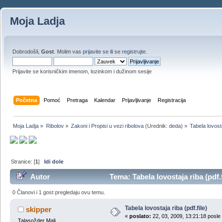
Moja Ladja
Dobrodošli,
Gost
. Molim vas
prijavite se
ili se
registrujte
.
Prijavite se korisničkim imenom, lozinkom i dužinom sesije
Početna
Pomoć
Pretraga
Kalendar
Prijavljivanje
Registracija
Moja Ladja
»
Ribolov
»
Zakoni i Propisi u vezi ribolova
(Urednik:
deda
) »
Tabela lovosta
Stranice: [
1
]
Idi dole
Autor
Tema: Tabela lovostaja riba (pdf.
0 Članovi i 1 gost pregledaju ovu temu.
Tabela lovostaja riba (pdf.file)
skipper
«
poslato:
22, 03, 2009, 13:21:18 posle
Talasožder Mali