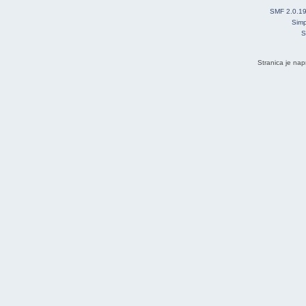
SMF 2.0.1
Simp
S
Stranica je nap