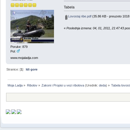
Tabela
Lovostaj ribe.pdf
(35.86 KB - preuzeto 1018 
«
Poslednja izmena: 04, 01, 2011, 21:47:43 po
Poruke: 879
Pol:
www.mojaladja.com
Stranice: [
1
]
Idi gore
Moja Ladja
»
Ribolov
»
Zakoni i Propisi u vezi ribolova
(Urednik:
deda
) »
Tabela lovosta