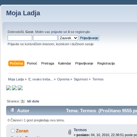
Moja Ladja
Dobrodošli,
Gost
. Molim vas
prijavite se
ili se
registrujte
.
Prijavite se korisničkim imenom, lozinkom i dužinom sesije
Početna
Pomoć
Pretraga
Kalendar
Prijavljivanje
Registracija
Moja Ladja
»
E, ovako treba...
»
Oprema
»
Sigurnost
»
Termos
Stranice: [
1
]
Idi dole
Autor
Tema: Termos (Pročitano 9555 pu
0 Članovi i 1 gost pregledaju ovu temu.
Termos
Zoran
«
poslato:
04, 10, 2010, 22:38:51 posle p