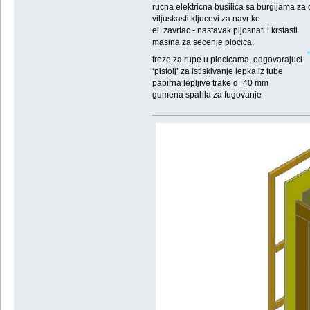
rucna elektricna busilica sa burgijama za 
viljuskasti kljucevi za navrtke
el. zavrtac - nastavak pljosnati i krstasti
masina za secenje plocica,
freze za rupe u plocicama, odgovarajuci
‘pistolj’ za istiskivanje lepka iz tube
papirna lepljive trake d=40 mm
gumena spahla za fugovanje