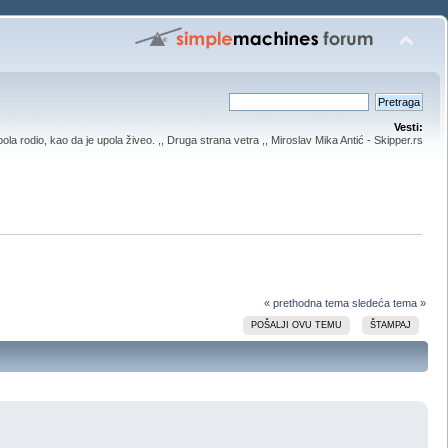
Vesti:
upola rodio, kao da je upola živeo. ,, Druga strana vetra ,, Miroslav Mika Antić - Skipper.rs
« prethodna tema
sledeća tema »
POŠALJI OVU TEMU
ŠTAMPAJ