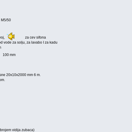
n M5/50
voj,
za cev sifona
d vode za solju, za lavabo I za kadu
m
100 mm
ajsne 20x10x2000 mm 6 m.
om.
m brojem vidija zubaca)