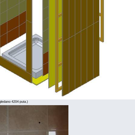
gledano 4204 puta.)