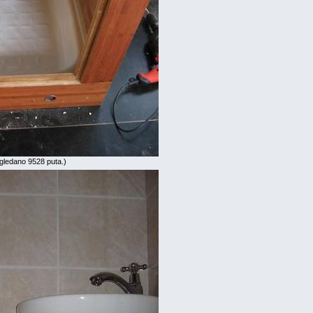
gledano 9528 puta.)