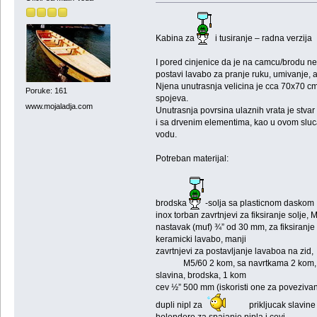
Kabina za
i tusiranje – radna verzija
I pored cinjenice da je na camcu/brodu neo
postavi lavabo za pranje ruku, umivanje, a
Njena unutrasnja velicina je cca 70x70 c
Poruke: 161
spojeva.
www.mojaladja.com
Unutrasnja povrsina ulaznih vrata je stva
i sa drvenim elementima, kao u ovom sluca
vodu.
Potreban materijal:
brodska
-solja sa plasticnom daskom
inox torban zavrtnjevi za fiksiranje solje, 
nastavak (muf) ¾” od 30 mm, za fiksiranje 
keramicki lavabo, manji
zavrtnjevi za postavljanje lavaboa na zid,
M5/60 2 kom, sa navrtkama 2 kom, pod
slavina, brodska, 1 kom
cev ½” 500 mm (iskoristi one za povezivan
dupli nipl za
prikljucak slavine
holendere za spajanje nipla i cevi