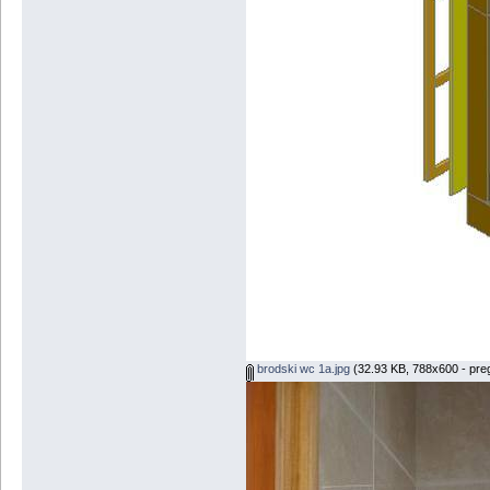
brodski wc 1a.jpg
(32.93 KB, 788x600 - pre