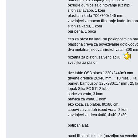
okrugle gumice za dihtovanje (uz nipl)
sifon za lavabo, 1 kom
plasticna kada 700x700x145 mm.
zavrtnjevi za bocno fiksiranje kade, torba
sifon za kadu, 1 kom
pur pena, 1 boca
cep za otvor na kadi, sa poklopcem na na
plasticna creva za povezivanje dotok/odvo
dva metalna(niklovani)rukohvata l-300 m
rozetna za plafon, za ventilaciju
svetiljka za plafon
dve table OSB ploca 1220x2440x9 mm
drvene gredice 20x40 mm ~10 met. , i l
parket, bambusov, 125x980x17 mm , 25 k
lepak Sika FC 511 2 tube
sarke za vrata, 3 kom
bravica za vrata, 1 kom
eko koza, za plafon, 80x80 cm,
cepovi za vazduh ispod vrata, 2 kom
zavrtnjevi za drvo 4x60, 4x40, 3x30
potrban alat,
rucni ili stoni cirkular, (pozeljno sa vecei