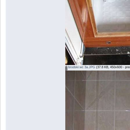
brodski wc 3a.JPG
(37.8 KB, 450x600 - pre