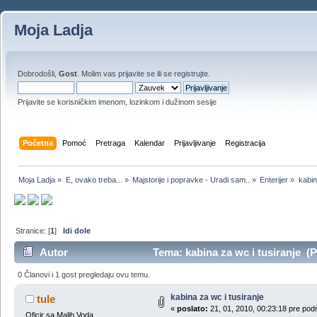
Moja Ladja
Dobrodošli,
Gost
. Molim vas
prijavite se
ili se
registrujte
.
Prijavite se korisničkim imenom, lozinkom i dužinom sesije
Početna
Pomoć
Pretraga
Kalendar
Prijavljivanje
Registracija
Moja Ladja
»
E, ovako treba...
»
Majstorije i popravke - Uradi sam..
»
Enterijer
»
kabin
Stranice: [
1
]
Idi dole
Autor
Tema: kabina za wc i tusiranje (P
0 Članovi i 1 gost pregledaju ovu temu.
kabina za wc i tusiranje
tule
«
poslato:
21, 01, 2010, 00:23:18 pre pod
Oficir sa Malih Voda