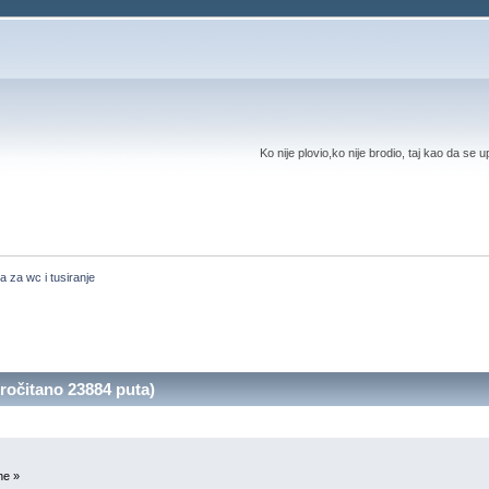
Ko nije plovio,ko nije brodio, taj kao da se 
a za wc i tusiranje
ročitano 23884 puta)
ne »