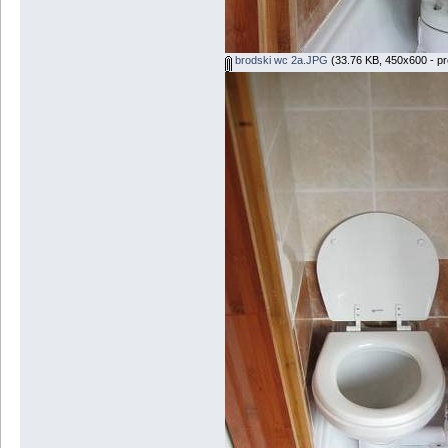
brodski wc 2a.JPG
(33.76 KB, 450x600 - pr