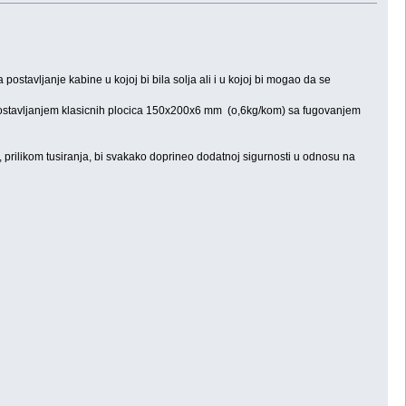
ostavljanje kabine u kojoj bi bila solja ali i u kojoj bi mogao da se
 postavljanjem klasicnih plocica 150x200x6 mm (o,6kg/kom) sa fugovanjem
 prilikom tusiranja, bi svakako doprineo dodatnoj sigurnosti u odnosu na