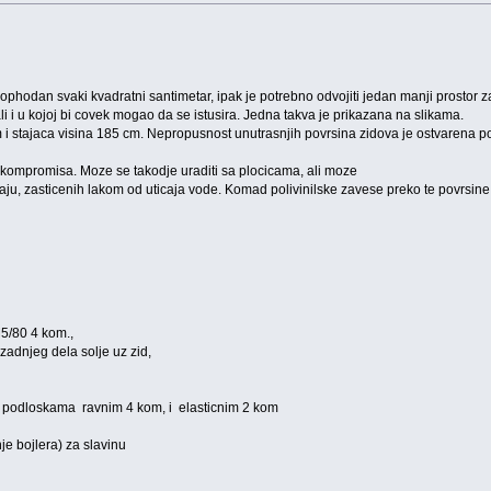
phodan svaki kvadratni santimetar, ipak je potrebno odvojiti jedan manji prostor za p
li i u kojoj bi covek mogao da se istusira. Jedna takva je prikazana na slikama.
m i stajaca visina 185 cm. Nepropusnost unutrasnjih povrsina zidova je ostvarena
r kompromisa. Moze se takodje uraditi sa plocicama, ali moze
ju, zasticenih lakom od uticaja vode. Komad polivinilske zavese preko te povrsine,
M5/80 4 kom.,
zadnjeg dela solje uz zid,
loskama ravnim 4 kom, i elasticnim 2 kom
je bojlera) za slavinu