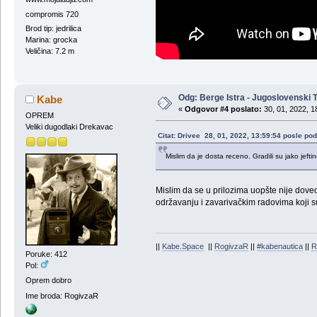
compromis 720
Brod tip: jedrilica
Marina: grocka
Veličina: 7.2 m
Odg: Berge Istra - Jugoslovenski T
Kabe
«
Odgovor #4 poslato:
30, 01, 2022, 1
OPREM
Veliki dugodlaki Drekavac
Citat: Drivee 28, 01, 2022, 13:59:54 posle po
Mislim da je dosta receno. Gradili su jako jef
Mislim da se u prilozima uopšte nije doveo
održavanju i zavarivačkim radovima koji su
||
Kabe.Space
||
RogivzaR
||
#kabenautica
||
R
Poruke: 412
Pol:
Oprem dobro
Ime broda: RogivzaR