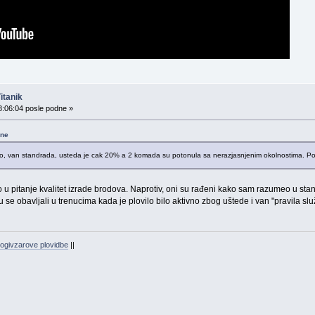
itanik
8:06:04 posle podne »
dne
tino, van standrada, usteda je cak 20% a 2 komada su potonula sa nerazjasnjenim okolnostima. Po m
 u pitanje kvalitet izrade brodova. Naprotiv, oni su rađeni kako sam razumeo u stan
 se obavljali u trenucima kada je plovilo bilo aktivno zbog uštede i van "pravila slu
ogivzarove plovidbe
||