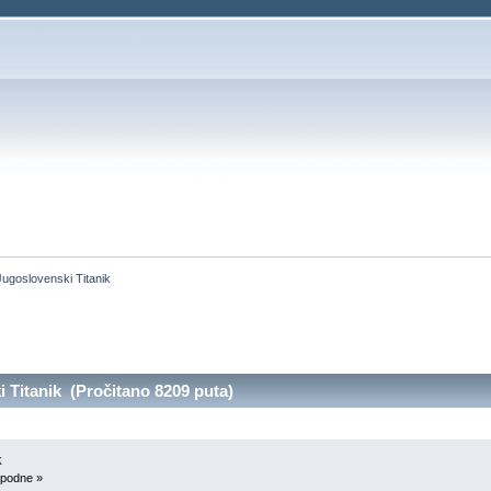
Jugoslovenski Titanik
 Titanik (Pročitano 8209 puta)
k
 podne »