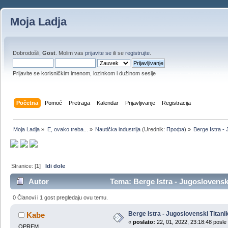
Moja Ladja
Dobrodošli,
Gost
. Molim vas
prijavite se
ili se
registrujte
.
Prijavite se korisničkim imenom, lozinkom i dužinom sesije
Početna
Pomoć
Pretraga
Kalendar
Prijavljivanje
Registracija
Moja Ladja
»
E, ovako treba...
»
Nautička industrija
(Urednik:
Профа
) »
Berge Istra - 
Stranice: [
1
]
Idi dole
Autor
Tema: Berge Istra - Jugoslovenski
0 Članovi i 1 gost pregledaju ovu temu.
Berge Istra - Jugoslovenski Titani
Kabe
«
poslato:
22, 01, 2022, 23:18:48 posle
OPREM