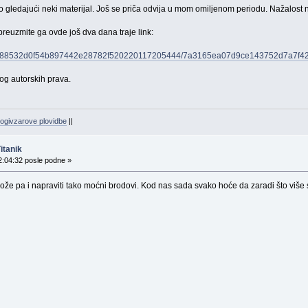
gledajući neki materijal. Još se priča odvija u mom omiljenom periodu. Nažalost n
preuzmite ga ovde još dva dana traje link:
cbf6588532d0f54b897442e28782f520220117205444/7a3165ea07d9ce143752d7a7f
og autorskih prava.
ogivzarove plovidbe
||
itanik
2:04:32 posle podne »
že pa i napraviti tako moćni brodovi. Kod nas sada svako hoće da zaradi što više s