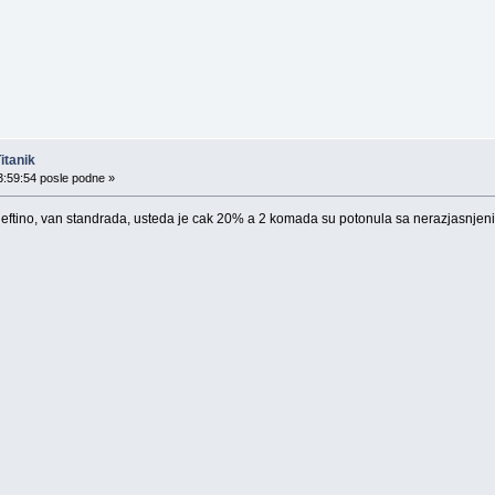
itanik
3:59:54 posle podne »
o jeftino, van standrada, usteda je cak 20% a 2 komada su potonula sa nerazjasnjeni