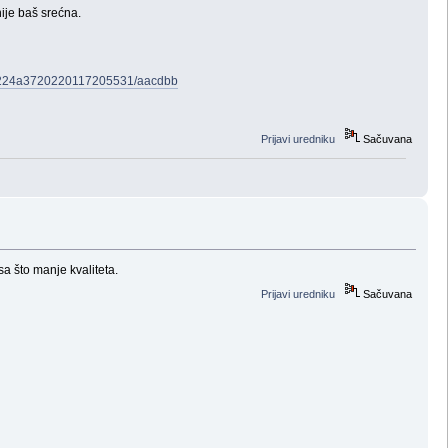
ije baš srećna.
4224a3720220117205531/aacdbb
Prijavi uredniku
Sačuvana
a što manje kvaliteta.
Prijavi uredniku
Sačuvana