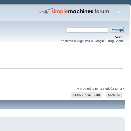
Vesti:
Ko nema u vuglu ima u Googlu - Drug Shone
« prethodna tema
sledeća tema »
POŠALJI OVU TEMU
ŠTAMPAJ