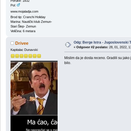
Poruke: 1832
Pol:
www.mojaladja.com
Brod tip: Cranchi Holiday
Marina: Nautički klub Zemun-
Stari Šlep- Zemun
Veličina: 6 metara
Odg: Berge Istra - Jugoslovenski T
Drivee
«
Odgovor #2 poslato:
28, 01, 2022, 1
Kapitalac Dunavski
Mislim da je dosta receno. Gradili su jak
bilo.