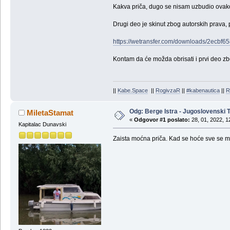
Kakva priča, dugo se nisam uzbudio ovako 
Drugi deo je skinut zbog autorskih prava, 
https://wetransfer.com/downloads/2e
Kontam da će možda obrisati i prvi deo zb
||
Kabe.Space
||
RogivzaR
||
#kabenautica
||
R
Odg: Berge Istra - Jugoslovenski T
MiletaStamat
«
Odgovor #1 poslato:
28, 01, 2022, 1
Kapitalac Dunavski
Zaista moćna priča. Kad se hoće sve se mo