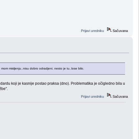
Prijavi uredniku
Sačuvana
om misljenju..nisu dobro odradjeni. nesto je tu..lose bilo.
dardu koji je kasnije postao praksa (dno). Problematika je očigledno bila u
žbe".
Prijavi uredniku
Sačuvana