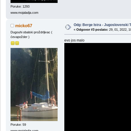
Poruke: 1293
www.mojaladja.com
Odg: Berge Istra - Jugoslovenski T
micko67
«
Odgovor #3 poslato:
29, 01, 2022, 1
Dugouhi obalski proždrljivac (
ćevapožder )
evo jos malo
Poruke: 59
www.mojaladja.com