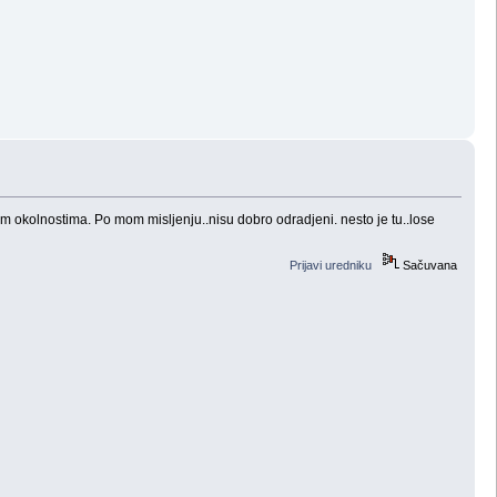
m okolnostima. Po mom misljenju..nisu dobro odradjeni. nesto je tu..lose
Prijavi uredniku
Sačuvana