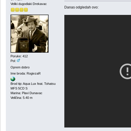
Veliki dugodlaki Drekavac
Danas odgledah ovo:
Poruke: 412
Pol:
Oprem dobro
Ime broda: RogivzaR
Brod tip: Aqua Lux feat. Tohatsu
MFS 5CD S
Marina: Plavi Dunavac
Veličina: 5.40 m