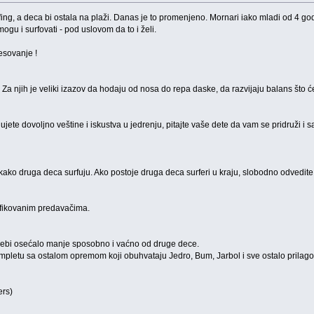
rfing, a deca bi ostala na plaži. Danas je to promenjeno. Mornari iako mladi od 4 g
gu i surfovati - pod uslovom da to i želi.
esovanje !
Za njih je veliki izazov da hodaju od nosa do repa daske, da razvijaju balans što će
ujete dovoljno veštine i iskustva u jedrenju, pitajte vaše dete da vam se pridruži i
ako druga deca surfuju. Ako postoje druga deca surferi u kraju, slobodno odvedite
fikovanim predavačima.
nebi osećalo manje sposobno i vaćno od druge dece.
mpletu sa ostalom opremom koji obuhvataju Jedro, Bum, Jarbol i sve ostalo prilag
ers)