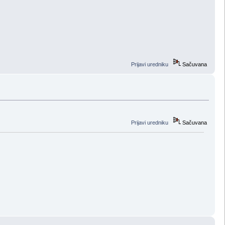
Prijavi uredniku
Sačuvana
Prijavi uredniku
Sačuvana