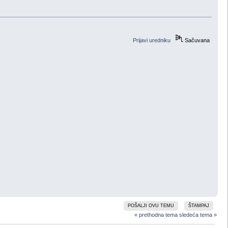
Prijavi uredniku
Sačuvana
POŠALJI OVU TEMU
ŠTAMPAJ
« prethodna tema
sledeća tema »