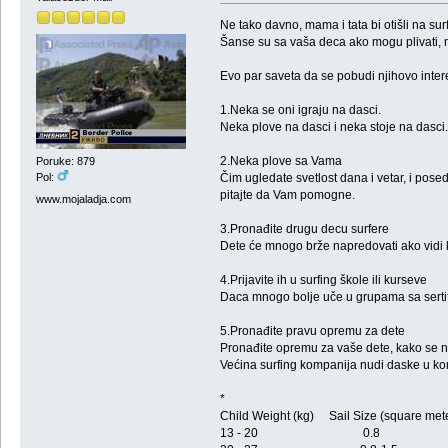
Ne tako davno, mama i tata bi otišli na su
Šanse su sa vaša deca ako mogu plivati, mo
Evo par saveta da se pobudi njihovo inter
1.Neka se oni igraju na dasci.
Neka plove na dasci i neka stoje na dasci. 
2.Neka plove sa Vama
Poruke: 879
Čim ugledate svetlost dana i vetar, i posed
Pol:
pitajte da Vam pomogne.
www.mojaladja.com
3.Pronađite drugu decu surfere
Dete će mnogo brže napredovati ako vidi k
4.Prijavite ih u surfing škole ili kurseve
Daca mnogo bolje uče u grupama sa serti
5.Pronađite pravu opremu za dete
Pronađite opremu za vaše dete, kako se 
Većina surfing kompanija nudi daske u ko
*
Child Weight (kg) Sail Size (square met
13 - 20 0.8