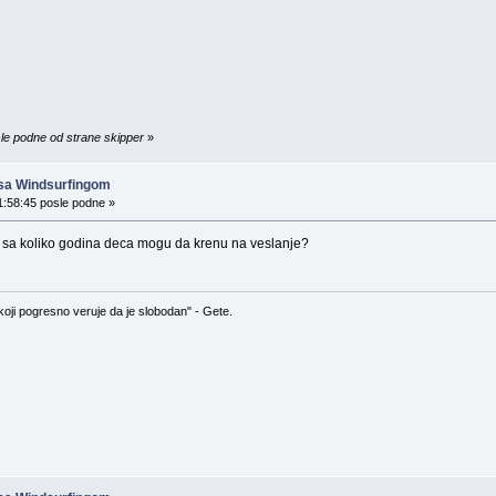
sle podne od strane skipper
»
 sa Windsurfingom
1:58:45 posle podne »
na sa koliko godina deca mogu da krenu na veslanje?
koji pogresno veruje da je slobodan" - Gete.