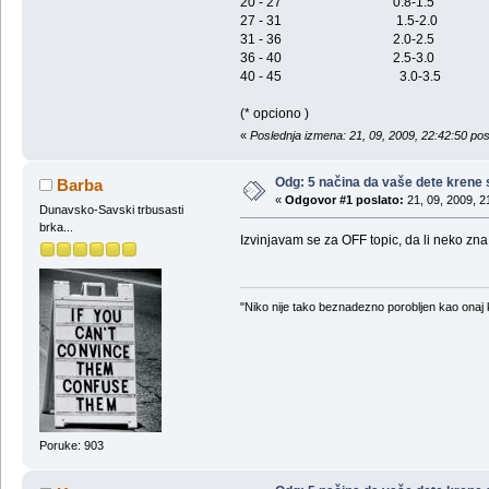
20 - 27 0.8-1.5
27 - 31 1.5-2.0
31 - 36 2.0-2.5
36 - 40 2.5-3.0
40 - 45 3.0-3.5
(* opciono )
«
Poslednja izmena: 21, 09, 2009, 22:42:50 po
Odg: 5 načina da vaše dete krene
Barba
«
Odgovor #1 poslato:
21, 09, 2009, 2
Dunavsko-Savski trbusasti
brka...
Izvinjavam se za OFF topic, da li neko z
"Niko nije tako beznadezno porobljen kao onaj 
Poruke: 903