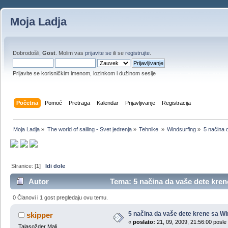
Moja Ladja
Dobrodošli,
Gost
. Molim vas
prijavite se
ili se
registrujte
.
Prijavite se korisničkim imenom, lozinkom i dužinom sesije
Početna
Pomoć
Pretraga
Kalendar
Prijavljivanje
Registracija
Moja Ladja
»
The world of sailing - Svet jedrenja
»
Tehnike 
»
Windsurfing
»
5 načina 
Stranice: [
1
]
Idi dole
Autor
Tema: 5 načina da vaše dete kre
0 Članovi i 1 gost pregledaju ovu temu.
5 načina da vaše dete krene sa W
skipper
«
poslato:
21, 09, 2009, 21:56:00 posle
Talasožder Mali