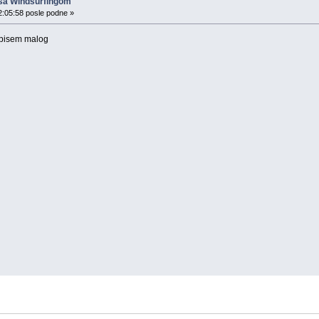
 sa Windsurfingom
2:05:58 posle podne »
 upisem malog