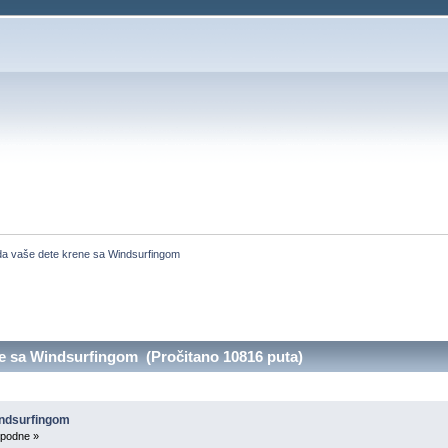
da vaše dete krene sa Windsurfingom
ne sa Windsurfingom (Pročitano 10816 puta)
indsurfingom
 podne »