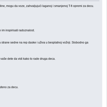
odine, mogu da voze, zahvaljujući laganoj i smanjenoj T-fi opremi za decu.
 im inspirisati radoznalost.
 sa strane sedne na rep daske i uživa u besplatnoj vožnji. Slobodno ga
 vaše dete da vidi kako to rade druga deca.
ođeno za decu.