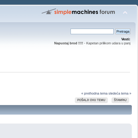
Vesti:
Napustaj brod !!!!
- Kapetan prilikom udara u panj
« prethodna tema
sledeća tema »
POŠALJI OVU TEMU
ŠTAMPAJ