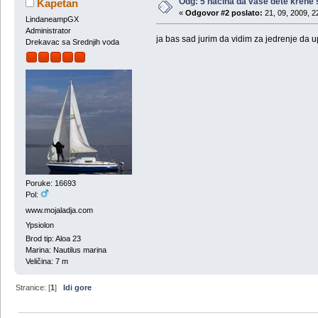
Odg: 5 načina da vaše dete krene
Kapetan
«
Odgovor #2 poslato:
21, 09, 2009, 2
LindaneampGX
Administrator
ja bas sad jurim da vidim za jedrenje da
Drekavac sa Srednjih voda
Poruke: 16693
Pol:
www.mojaladja.com
Ypsiolon
Brod tip: Aloa 23
Marina: Nautilus marina
Veličina: 7 m
Stranice: [
1
]
Idi gore