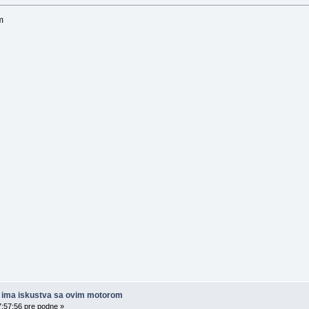
m
ko ima iskustva sa ovim motorom
7:57:56 pre podne »