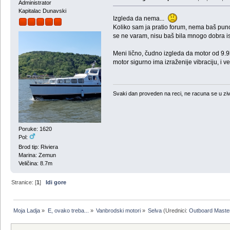
Administrator
Kapitalac Dunavski
Izgleda da nema...
Koliko sam ja pratio forum, nema baš puno 
se ne varam, nisu baš bila mnogo dobra i
Meni lično, čudno izgleda da motor od 9.9h
motor sigurno ima izraženije vibraciju, i v
Svaki dan proveden na reci, ne racuna se u ziv
Poruke: 1620
Pol:
Brod tip: Riviera
Marina: Zemun
Veličina: 8.7m
Stranice: [
1
]
Idi gore
Moja Ladja
»
E, ovako treba...
»
Vanbrodski motori
»
Selva
(Urednici:
Outboard Maste