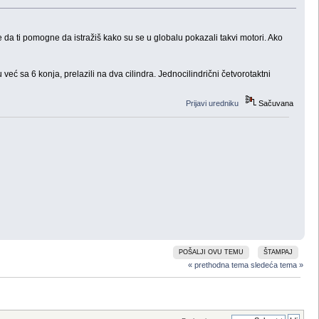
e da ti pomogne da istražiš kako su se u globalu pokazali takvi motori. Ako
eć sa 6 konja, prelazili na dva cilindra. Jednocilindrični četvorotaktni
Prijavi uredniku
Sačuvana
POŠALJI OVU TEMU
ŠTAMPAJ
« prethodna tema
sledeća tema »