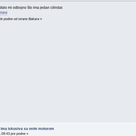
alo mi odbojno što ima jedan cilindar.
.html
sle podne od strane Bakara
»
ko ima iskustva sa ovim motorom
1:09:43 pre podne »