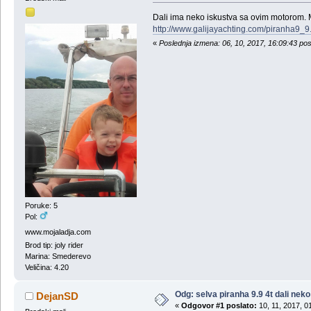
Dali ima neko iskustva sa ovim motorom. M
http://www.galijayachting.com/piranha9_9
«
Poslednja izmena: 06, 10, 2017, 16:09:43 po
Poruke: 5
Pol:
www.mojaladja.com
Brod tip: joly rider
Marina: Smederevo
Veličina: 4.20
Odg: selva piranha 9.9 4t dali ne
DejanSD
«
Odgovor #1 poslato:
10, 11, 2017, 0