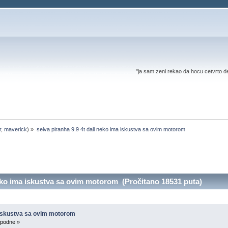
"ja sam zeni rekao da hocu cetvrto d
r
,
maverick
) »
selva piranha 9.9 4t dali neko ima iskustva sa ovim motorom
neko ima iskustva sa ovim motorom (Pročitano 18531 puta)
a iskustva sa ovim motorom
 podne »