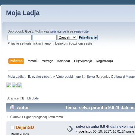
Moja Ladja
Dobrodošli,
Gost
. Molim vas
prijavite se
ili se
registrujte
.
Prijavite se korisničkim imenom, lozinkom i dužinom sesije
Početna
Pomoć
Pretraga
Kalendar
Prijavljivanje
Registracija
Moja Ladja
»
E, ovako treba...
»
Vanbrodski motori
»
Selva
(Urednici:
Outboard Maste
Stranice: [
1
]
Idi dole
Autor
Tema: selva piranha 9.9 4t dali 
0 Članovi i 1 gost pregledaju ovu temu.
selva piranha 9.9 4t dali neko im
DejanSD
«
poslato:
06, 10, 2017, 16:01:24 posle
Brodski mali