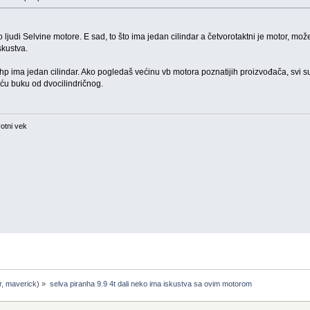
ljudi Selvine motore. E sad, to što ima jedan cilindar a četvorotaktni je motor, mož
skustva.
p ima jedan cilindar. Ako pogledaš većinu vb motora poznatijih proizvođača, svi su v
eću buku od dvocilindričnog.
otni vek
r
,
maverick
) »
selva piranha 9.9 4t dali neko ima iskustva sa ovim motorom