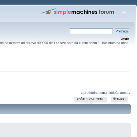
Vesti:
ete,da uzmem od drzave 400000 din i za sve pare da kupim pentu." - kacintata na chatu
« prethodna tema
sledeća tema »
POŠALJI OVU TEMU
ŠTAMPAJ