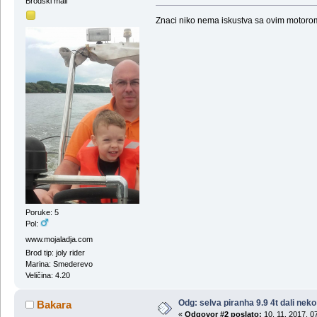
Brodski mali
Znaci niko nema iskustva sa ovim motoro
Poruke: 5
Pol:
www.mojaladja.com
Brod tip: joly rider
Marina: Smederevo
Veličina: 4.20
Odg: selva piranha 9.9 4t dali ne
Bakara
«
Odgovor #2 poslato:
10, 11, 2017, 0