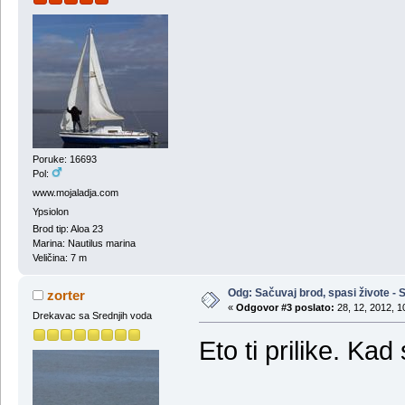
Poruke: 16693
Pol:
www.mojaladja.com
Ypsiolon
Brod tip: Aloa 23
Marina: Nautilus marina
Veličina: 7 m
Odg: Sačuvaj brod, spasi živote - S
zorter
«
Odgovor #3 poslato:
28, 12, 2012, 1
Drekavac sa Srednjih voda
Eto ti prilike. Ka