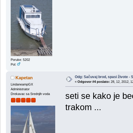
Poruke: 5202
Pol:
Odg: Sačuvaj brod, spasi živote - S
Kapetan
«
Odgovor #4 poslato:
28, 12, 2012, 1
LindaneampGX
Administrator
seti se kako je 
Drekavac sa Srednjih voda
trakom ...