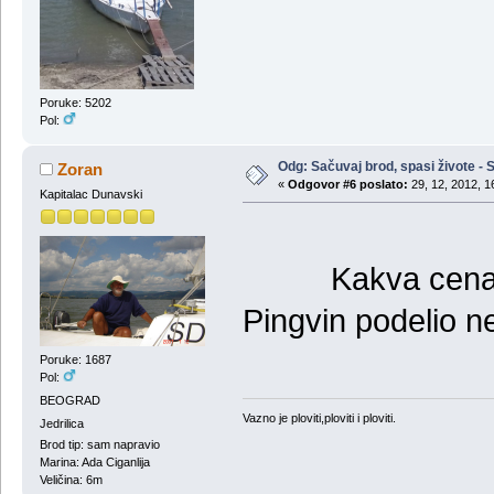
Poruke: 5202
Pol:
Odg: Sačuvaj brod, spasi živote - S
Zoran
«
Odgovor #6 poslato:
29, 12, 2012, 1
Kapitalac Dunavski
Kakva cena tako
Pingvin podelio n
Poruke: 1687
Pol:
BEOGRAD
Vazno je ploviti,ploviti i ploviti.
Jedrilica
Brod tip: sam napravio
Marina: Ada Ciganlija
Veličina: 6m