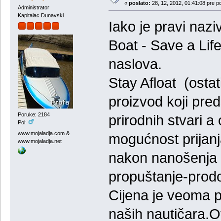
«
poslato:
28, 12, 2012, 01:41:08 pre p
Administrator
Kapitalac Dunavski
Iako je pravi naz
Boat - Save a Life
naslova.
Stay Afloat (ostat
proizvod koji pred
Poruke: 2184
prirodnih stvari a
Pol:
www.mojaladja.com &
mogućnost prijanj
www.mojaladja.net
nakon nanošenja r
propuštanje-prodo
Cijena je veoma p
naših nautičara.Ov