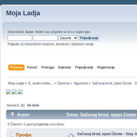
Moja Ladja
Dobrodošli,
Gost
. Molim vas
prijavite se
ili se
registrujte
.
Prijavite se korisničkim imenom, lozinkom i dužinom sesije
Početna
Pomoć
Pretraga
Kalendar
Prijavljivanje
Registracija
Moja Ladja
»
E, ovako treba...
»
Oprema
»
Sigurnost
»
Sačuvaj brod, spasi živote - S
Stranice: [
1
]
Idi dole
Autor
Tema: Sačuvaj brod, spasi živote 
0 Članovi i 1 gost pregledaju ovu temu.
Sačuvaj brod, spasi živote - Stay A
Профа