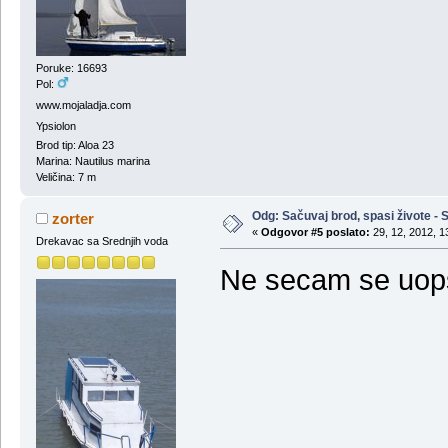
Poruke: 16693
Pol:
www.mojaladja.com
Ypsiolon
Brod tip: Aloa 23
Marina: Nautilus marina
Veličina: 7 m
Odg: Sačuvaj brod, spasi živote - S
zorter
«
Odgovor #5 poslato:
29, 12, 2012, 1
Drekavac sa Srednjih voda
Ne secam se uops