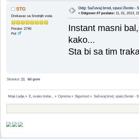
Odg: Sačuvaj brod, spasi živote - S
STG
«
Odgovor #7 poslato:
11, 01, 2013, 1
Drekavac sa Srednjih voda
Instant masni bal
Poruke: 2740
Pol:
kako...
Sta bi sa tim tra
Stranice: [
1
]
Idi gore
Moja Ladja
»
E, ovako treba...
»
Oprema
»
Sigurnost
»
Sačuvaj brod, spasi živote - S