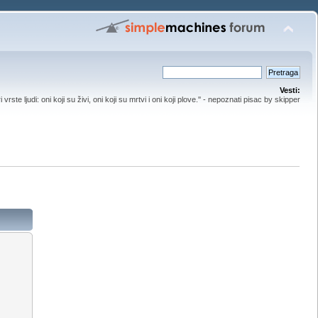
Vesti:
ri vrste ljudi: oni koji su živi, oni koji su mrtvi i oni koji plove.'' - nepoznati pisac by skipper