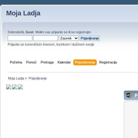
Moja Ladja
Dobrodošli,
Gost
. Molim vas
prijavite se
ili se
registrujte
.
Prijavite se korisničkim imenom, lozinkom i dužinom sesije
Početna
Pomoć
Pretraga
Kalendar
Prijavljivanje
Registracija
Moja Ladja
»
Prijavljivanje
Pr