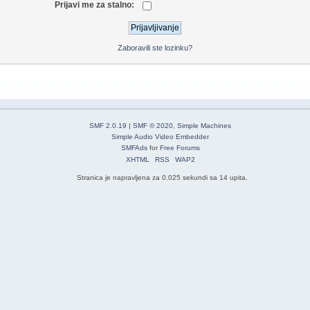
Prijavi me za stalno:
Zaboravili ste lozinku?
SMF 2.0.19
|
SMF © 2020
,
Simple Machines
Simple Audio Video Embedder
SMFAds
for
Free Forums
XHTML
RSS
WAP2
Stranica je napravljena za 0.025 sekundi sa 14 upita.