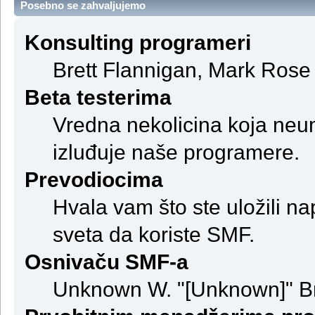
Posebno se zahvaljujemo
Konsulting programeri
Brett Flannigan, Mark Rose
Beta testerima
Vredna nekolicina koja neum
izluđuje naše programere.
Prevodiocima
Hvala vam što ste uložili na
sveta da koriste SMF.
Osnivaču SMF-a
Unknown W. "[Unknown]" B