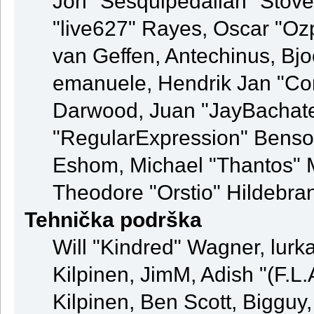
Jon "Sesquipedalian" Stovel
"live627" Rayes, Oscar "Oz
van Geffen, Antechinus, Bjo
emanuele, Hendrik Jan "Co
Darwood, Juan "JayBachate
"RegularExpression" Benso
Eshom, Michael "Thantos" M
Theodore "Orstio" Hildebran
Tehnička podrška
Will "Kindred" Wagner, lurka
Kilpinen, JimM, Adish "(F.L.
Kilpinen, Ben Scott, Bigguy