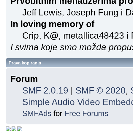
Prvobitnim menadžerima pro
Jeff Lewis, Joseph Fung i 
In loving memory of
Crip, K@, metallica48423 i
I svima koje smo možda propust
Prava kopiranja
Forum
SMF 2.0.19
|
SMF © 2020
,
Simple Audio Video Embed
SMFAds
for
Free Forums