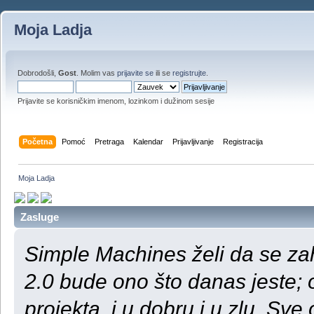
Moja Ladja
Dobrodošli,
Gost
. Molim vas
prijavite se
ili se
registrujte
.
Prijavite se korisničkim imenom, lozinkom i dužinom sesije
Početna
Pomoć
Pretraga
Kalendar
Prijavljivanje
Registracija
Moja Ladja
Zasluge
Simple Machines želi da se za
2.0 bude ono što danas jeste;
projekta, i u dobru i u zlu. S