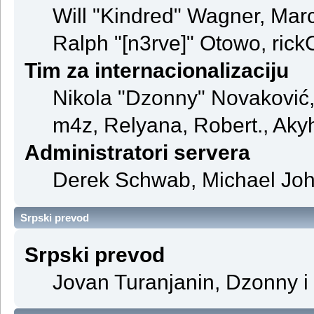
Will "Kindred" Wagner, Mar
Ralph "[n3rve]" Otowo, rick
Tim za internacionalizaciju
Nikola "Dzonny" Novaković
m4z, Relyana, Robert., Aky
Administratori servera
Derek Schwab, Michael John
Srpski prevod
Srpski prevod
Jovan Turanjanin, Dzonny i