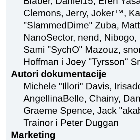
Blaber, Daniel15, Eren Yas
Clemons, Jerry, Joker™, Kay
"SlammedDime" Zuba, Matt
NanoSector, nend, Nibogo, N
Sami "SychO" Mazouz, snor
Hoffman i Joey "Tyrsson" S
Autori dokumentacije
Michele "Illori" Davis, Iris
AngellinaBelle, Chainy, Dani
Graeme Spence, Jack "akab
Trainor i Peter Duggan
Marketing