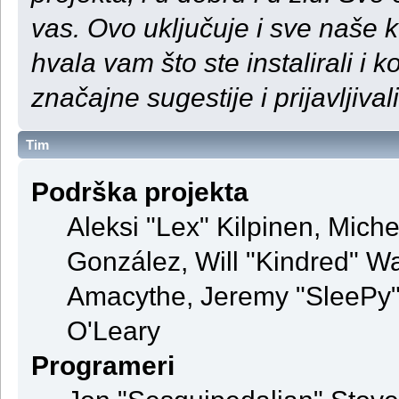
vas. Ovo uključuje i sve naše 
hvala vam što ste instalirali i ko
značajne sugestije i prijavljival
Tim
Podrška projekta
Aleksi "Lex" Kilpinen, Michel
González, Will "Kindred" 
Amacythe, Jeremy "SleePy" 
O'Leary
Programeri