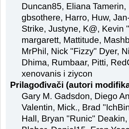
Duncan85, Eliana Tamerin, 
gbsothere, Harro, Huw, Jan
Strike, Justyne, K@, Kevin "
margarett, Mattitude, Mashby
MrPhil, Nick "Fizzy" Dyer, N
Dhima, Rumbaar, Pitti, Re
xenovanis i ziycon
Prilagođivači (autori modifika
Gary M. Gadsdon, Diego An
Valentin, Mick., Brad "Ic
Hall, Bryan "Runic" Deakin