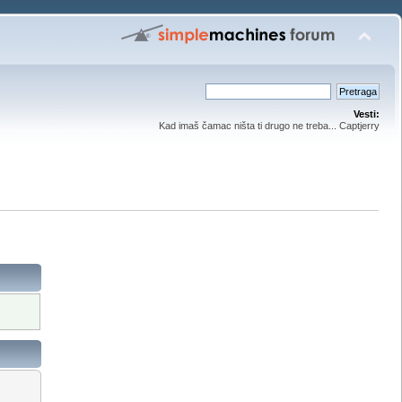
Vesti:
Kad imaš čamac ništa ti drugo ne treba... Captjerry