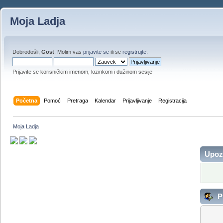
Moja Ladja
Dobrodošli,
Gost
. Molim vas
prijavite se
ili se
registrujte
.
Prijavite se korisničkim imenom, lozinkom i dužinom sesije
Početna
Pomoć
Pretraga
Kalendar
Prijavljivanje
Registracija
Moja Ladja
Upoz
Pr