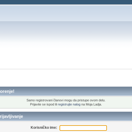
orenje!
Samo registrovani članovi mogu da pristupe ovom delu.
Prijavite se ispod ili
registrujte nalog
na Moja Ladja.
ijavljivanje
Korisničko ime: