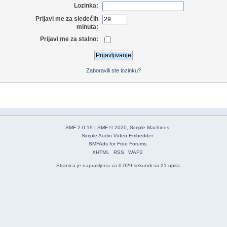
Lozinka:
Prijavi me za sledećih
minuta:
Prijavi me za stalno:
Zaboravili ste lozinku?
SMF 2.0.19
|
SMF © 2020
,
Simple Machines
Simple Audio Video Embedder
SMFAds
for
Free Forums
XHTML
RSS
WAP2
Stranica je napravljena za 0.029 sekundi sa 21 upita.