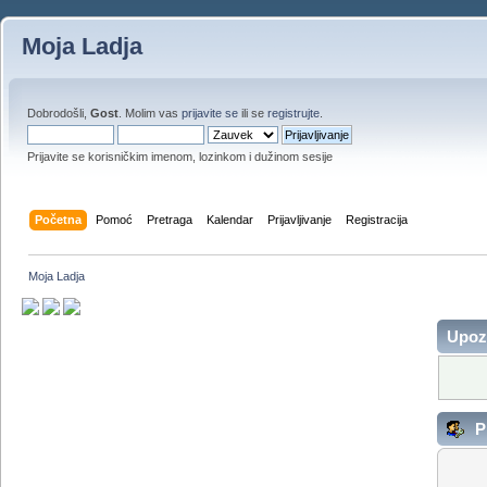
Moja Ladja
Dobrodošli,
Gost
. Molim vas
prijavite se
ili se
registrujte
.
Prijavite se korisničkim imenom, lozinkom i dužinom sesije
Početna
Pomoć
Pretraga
Kalendar
Prijavljivanje
Registracija
Moja Ladja
Upoz
Pr