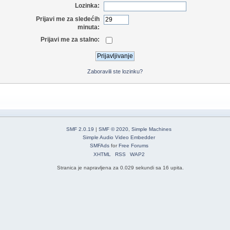
Lozinka:
Prijavi me za sledećih
minuta:
Prijavi me za stalno:
Zaboravili ste lozinku?
SMF 2.0.19
|
SMF © 2020
,
Simple Machines
Simple Audio Video Embedder
SMFAds
for
Free Forums
XHTML
RSS
WAP2
Stranica je napravljena za 0.029 sekundi sa 16 upita.