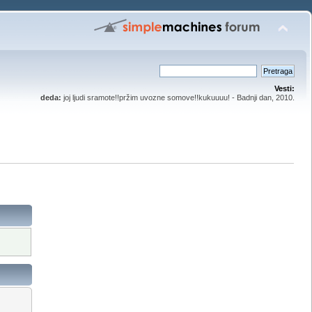
Vesti:
deda:
joj ljudi sramote!!pržim uvozne somove!!kukuuuu! - Badnji dan, 2010.