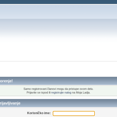
orenje!
Samo registrovani članovi mogu da pristupe ovom delu.
Prijavite se ispod ili
registrujte nalog
na Moja Ladja.
ijavljivanje
Korisničko ime: