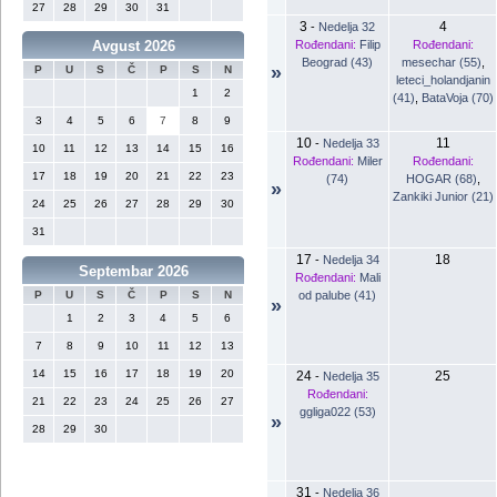
27
28
29
30
31
3
4
-
Nedelja 32
Rođendani:
Filip
Rođendani:
Avgust 2026
Beograd (43)
mesechar (55)
,
»
P
U
S
Č
P
S
N
leteci_holandjanin
1
2
(41)
,
BataVoja (70)
3
4
5
6
7
8
9
10
11
-
Nedelja 33
10
11
12
13
14
15
16
Rođendani:
Miler
Rođendani:
17
18
19
20
21
22
23
(74)
HOGAR (68)
,
»
Zankiki Junior (21)
24
25
26
27
28
29
30
31
17
18
-
Nedelja 34
Septembar 2026
Rođendani:
Mali
od palube (41)
P
U
S
Č
P
S
N
»
1
2
3
4
5
6
7
8
9
10
11
12
13
14
15
16
17
18
19
20
24
25
-
Nedelja 35
Rođendani:
21
22
23
24
25
26
27
ggliga022 (53)
»
28
29
30
31
-
Nedelja 36