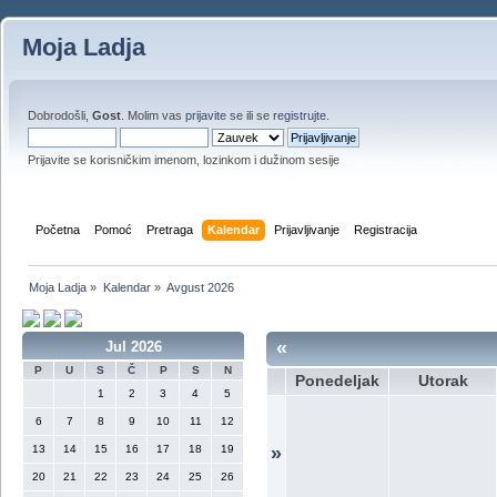
Moja Ladja
Dobrodošli,
Gost
. Molim vas
prijavite se
ili se
registrujte
.
Prijavite se korisničkim imenom, lozinkom i dužinom sesije
Početna
Pomoć
Pretraga
Kalendar
Prijavljivanje
Registracija
Moja Ladja
»
Kalendar
»
Avgust 2026
«
Jul 2026
P
U
S
Č
P
S
N
Ponedeljak
Utorak
1
2
3
4
5
6
7
8
9
10
11
12
13
14
15
16
17
18
19
»
20
21
22
23
24
25
26