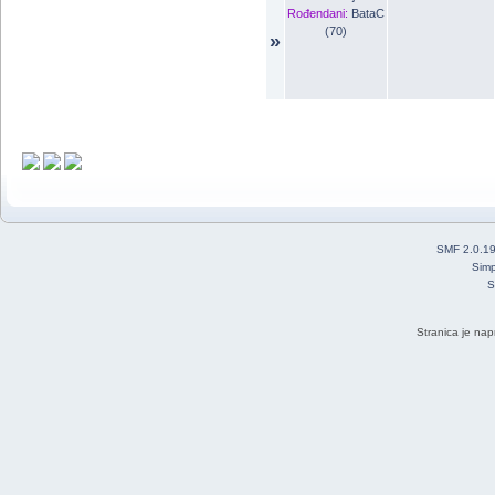
Rođendani:
BataC
(70)
»
SMF 2.0.1
Simp
S
Stranica je nap