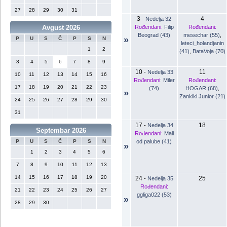
27
28
29
30
31
3
4
-
Nedelja 32
Rođendani:
Filip
Rođendani:
Avgust 2026
Beograd (43)
mesechar (55)
,
»
P
U
S
Č
P
S
N
leteci_holandjanin
1
2
(41)
,
BataVoja (70)
3
4
5
6
7
8
9
10
11
-
Nedelja 33
10
11
12
13
14
15
16
Rođendani:
Miler
Rođendani:
17
18
19
20
21
22
23
(74)
HOGAR (68)
,
»
Zankiki Junior (21)
24
25
26
27
28
29
30
31
17
18
-
Nedelja 34
Septembar 2026
Rođendani:
Mali
od palube (41)
P
U
S
Č
P
S
N
»
1
2
3
4
5
6
7
8
9
10
11
12
13
14
15
16
17
18
19
20
24
25
-
Nedelja 35
Rođendani:
21
22
23
24
25
26
27
ggliga022 (53)
»
28
29
30