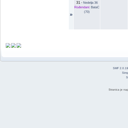
31
-
Nedelja 36
Rođendani:
BataC
(70)
»
SMF 2.0.1
Simp
S
Stranica je na