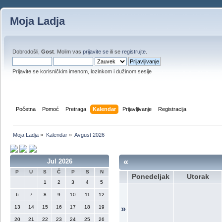
Moja Ladja
Dobrodošli,
Gost
. Molim vas
prijavite se
ili se
registrujte
.
Prijavite se korisničkim imenom, lozinkom i dužinom sesije
Početna
Pomoć
Pretraga
Kalendar
Prijavljivanje
Registracija
Moja Ladja
»
Kalendar
»
Avgust 2026
«
Jul 2026
P
U
S
Č
P
S
N
Ponedeljak
Utorak
1
2
3
4
5
6
7
8
9
10
11
12
13
14
15
16
17
18
19
»
20
21
22
23
24
25
26