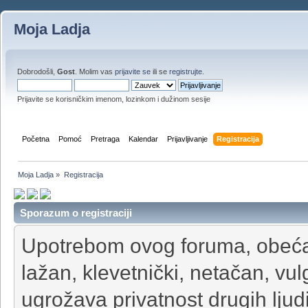
Moja Ladja
Dobrodošli,
Gost
. Molim vas
prijavite se
ili se
registrujte
.
Prijavite se korisničkim imenom, lozinkom i dužinom sesije
Početna
Pomoć
Pretraga
Kalendar
Prijavljivanje
Registracija
Moja Ladja
»
Registracija
Sporazum o registraciji
Upotrebom ovog foruma, obećava
lažan, klevetnički, netačan, vul
ugrožava privatnost drugih ljudi 