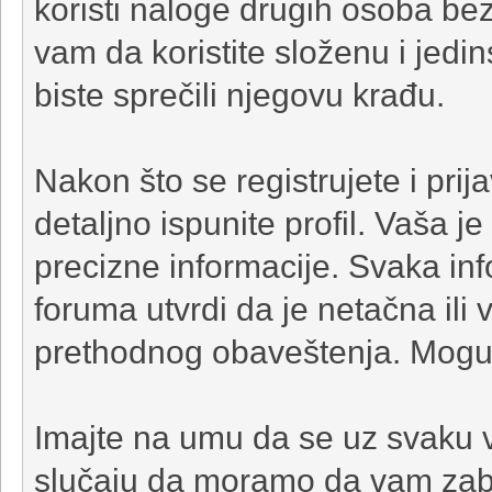
koristi naloge drugih osoba be
vam da koristite složenu i jedi
biste sprečili njegovu krađu.
Nakon što se registrujete i prij
detaljno ispunite profil. Vaša 
precizne informacije. Svaka info
foruma utvrdi da je netačna ili 
prethodnog obaveštenja. Moguć
Imajte na umu da se uz svaku 
slučaju da moramo da vam zabr