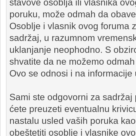
stavove osoblja ili vlasnika ov
poruku, može odmah da obavesti
Osoblje i vlasnik ovog foruma 
sadržaj, u razumnom vremensko
uklanjanje neophodno. S obzir
shvatite da ne možemo odmah d
Ovo se odnosi i na informacije 
Sami ste odgovorni za sadržaj p
ćete preuzeti eventualnu krivic
nastalu usled vaših poruka kao 
obeštetiti osoblje i vlasnike ov