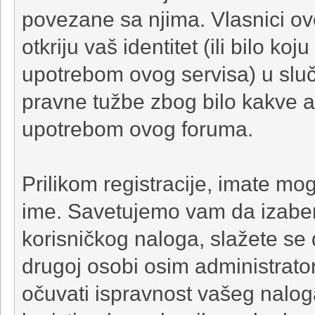
povezane sa njima. Vlasnici o
otkriju vaš identitet (ili bilo ko
upotrebom ovog servisa) u sluč
pravne tužbe zbog bilo kakve 
upotrebom ovog foruma.
Prilikom registracije, imate mo
ime. Savetujemo vam da izaber
korisničkog naloga, slažete se 
drugoj osobi osim administratora
očuvati ispravnost vašeg nalo