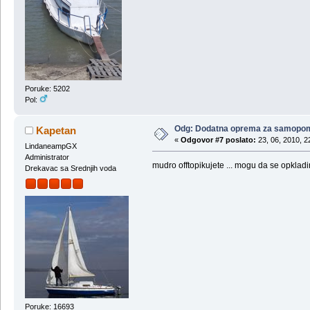
Poruke: 5202
Pol:
Odg: Dodatna oprema za samopo
Kapetan
«
Odgovor #7 poslato:
23, 06, 2010, 2
LindaneampGX
Administrator
mudro offtopikujete ... mogu da se opkladi
Drekavac sa Srednjih voda
Poruke: 16693