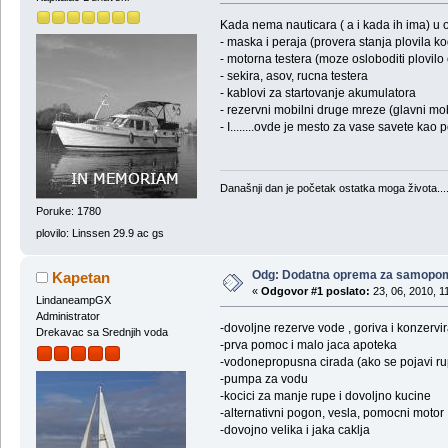
Kada nema nauticara ( a i kada ih ima) u o
- maska i peraja (provera stanja plovila k
- motorna testera (moze osloboditi plovilo o
- sekira, asov, rucna testera
- kablovi za startovanje akumulatora
- rezervni mobilni druge mreze (glavni mo
- I........ovde je mesto za vase savete kao
Današnji dan je početak ostatka moga života...
Poruke: 1780
plovilo: Linssen 29.9 ac gs
Odg: Dodatna oprema za samopo
Kapetan
«
Odgovor #1 poslato:
23, 06, 2010, 1
LindaneampGX
Administrator
-dovoljne rezerve vode , goriva i konzerv
Drekavac sa Srednjih voda
-prva pomoc i malo jaca apoteka
-vodonepropusna cirada (ako se pojavi rupa
-pumpa za vodu
-kocici za manje rupe i dovoljno kucine
-alternativni pogon, vesla, pomocni motor
-dovojno velika i jaka caklja