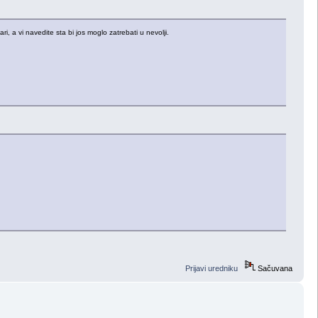
, a vi navedite sta bi jos moglo zatrebati u nevolji.
Prijavi uredniku
Sačuvana