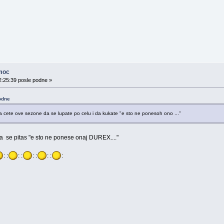
moc
2:25:39 posle podne »
odne
a cete ove sezone da se lupate po celu i da kukate "e sto ne ponesoh ono ..."
da se pitas "e sto ne ponese onaj DUREX...."
: :
: :
: :
: :
: