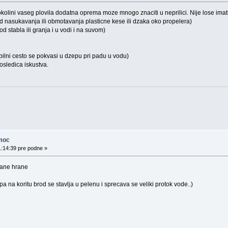
kolini vaseg plovila dodatna oprema moze mnogo znaciti u neprilici. Nije lose imati 
od nasukavanja ili obmotavanja plasticne kese ili dzaka oko propelera)
d stabla ili granja i u vodi i na suvom)
bilni cesto se pokvasi u dzepu pri padu u vodu)
 posledica iskustva.
.
moc
1:14:39 pre podne »
irane hrane
 na koritu brod se stavlja u pelenu i sprecava se veliki protok vode..)