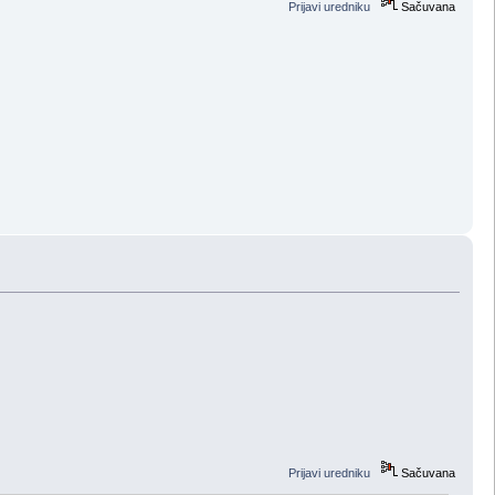
Prijavi uredniku
Sačuvana
Prijavi uredniku
Sačuvana