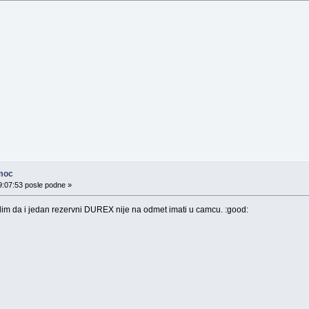
moc
9:07:53 posle podne »
islim da i jedan rezervni DUREX nije na odmet imati u camcu. :good: