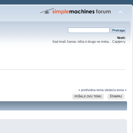
Vesti:
Kad imaš čamac ništa ti drugo ne treba... Captjerry
« prethodna tema
sledeća tema »
POŠALJI OVU TEMU
ŠTAMPAJ