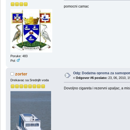
pomocni camac
Poruke: 483
Pol:
Odg: Dodatna oprema za samopo
zorter
«
Odgovor #6 poslato:
23, 06, 2010, 1
Drekavac sa Srednjih voda
Dovoljno cigareta i rezervni upaljac, a m