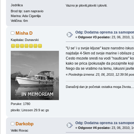
Jedrilica
Vazno je ploviti,ploviti i ploviti.
Brod tip: sam napravio
Marina: Ada Ciganlija
Veličina: 6m
Odg: Dodatna oprema za samopo
Misha D
«
Odgovor #3 poslato:
23, 06, 2010, 1
Kapitalac Dunavski
"U se' i u svoje kljuse" kaze narodno isku
najdalje 4-5km od svoje marine i obilaze
Cesto mozete sresti na vodi "nauticare" koj
kako se prica (pokusajte da pozajmite koji 
Nego da se vratimo na temu, iskusni javite
«
Poslednja izmena: 23, 06, 2010, 12:39:56 po
Današnji dan je početak ostatka moga života...
Poruke: 1780
plovilo: Linssen 29.9 ac gs
Odg: Dodatna oprema za samopo
Darkobp
«
Odgovor #4 poslato:
23, 06, 2010, 1
Veliki Rovac