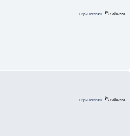
Prijavi uredniku
Sačuvana
Prijavi uredniku
Sačuvana