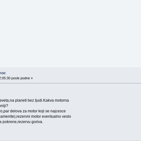
moc
2:05:30 posle podne »
eta,na planeti bez ljudi.Kakva motorna
niji?
,par delova za motor koji se najcesce
amenite),rezervni motor eventualno veslo
 pokrene,rezervu goriva.