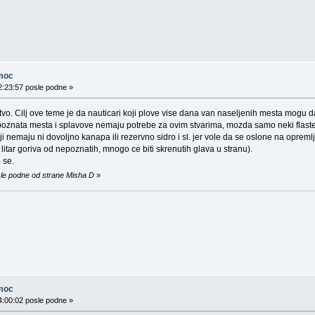
moc
2:23:57 posle podne »
stvo. Cilj ove teme je da nauticari koji plove vise dana van naseljenih mesta mogu 
 poznata mesta i splavove nemaju potrebe za ovim stvarima, mozda samo neki flaste
i nemaju ni dovoljno kanapa ili rezervno sidro i sl. jer vole da se oslone na opreml
litar goriva od nepoznatih, mnogo ce biti skrenutih glava u stranu).
 se.
sle podne od strane Misha D
»
.
moc
4:00:02 posle podne »