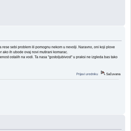
da rese sebi problem ili pomognu nekom u nevolji. Naravno, oni koji plove
r ako ih ubode ovaj novi mutirani komarac.
jenost ostalih na vodi. Ta nasa "gostoljubivost" u praksi ne izgleda bas tako
Prijavi uredniku
Sačuvana