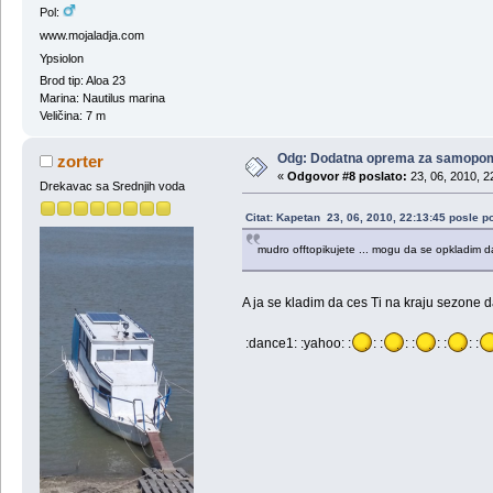
Pol:
www.mojaladja.com
Ypsiolon
Brod tip: Aloa 23
Marina: Nautilus marina
Veličina: 7 m
Odg: Dodatna oprema za samopo
zorter
«
Odgovor #8 poslato:
23, 06, 2010, 2
Drekavac sa Srednjih voda
Citat: Kapetan 23, 06, 2010, 22:13:45 posle p
mudro offtopikujete ... mogu da se opkladim d
A ja se kladim da ces Ti na kraju sezone 
:dance1: :yahoo: :
: :
: :
: :
: :