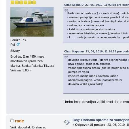
Citat: Misha D 23, 06, 2010, 11:03:38 pre pod
Kada nema nauticara ( a i kada ih ima) u okolin
- maska i peraja (provera stanja plovila kod na
- motorna testera (moze osloboditi plovilo od st
- sekira, asov, rucna testera
- kablovi za startovanje akumulatora
- rezervni mobilni druge mreze (glavni mobilni
- I........ovde je mesto za vase savete kao posl
Poruke: 730
Pol:
Silvery
Citat: Kapetan 23, 06, 2010, 11:14:39 pre pod
Brod tip: Elan 495k malo
-dovoljne rezerve vode , goriva i konzervirane
modifikovan i produzen
-prva pomoc i malo jaca apoteka
Marina: Backa Palanka Tikvara
-vodonepropusna cirada (ako se pojavi rupa na 
Veličina: 5.80m
-pumpa za vodu
-kocici za manje rupe i dovoljno kucine
-alternativni pogon, vesla, pomocni motor
-dovojno velika i jaka caklja
I treba imati dovoljno veliki brod da se ov
Odg: Dodatna oprema za samopo
rade
«
Odgovor #5 poslato:
23, 06, 2010, 1
Veliki dugodlaki Drekavac