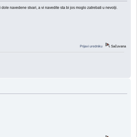
dole navedene stvari, a vi navedite sta bi jos moglo zatrebati u nevolji.
Prijavi uredniku
Sačuvana