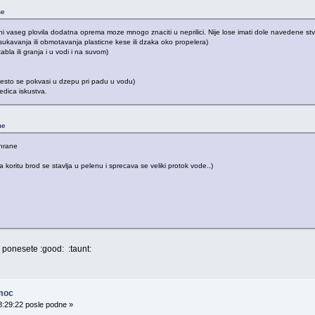
ne
i vaseg plovila dodatna oprema moze mnogo znaciti u neprilici. Nije lose imati dole navedene stvari
sukavanja ili obmotavanja plasticne kese ili dzaka oko propelera)
abla ili granja i u vodi i na suvom)
 cesto se pokvasi u dzepu pri padu u vodu)
edica iskustva.
ne
 hrane
koritu brod se stavlja u pelenu i sprecava se veliki protok vode..)
o ponesete :good: :taunt:
moc
8:29:22 posle podne »