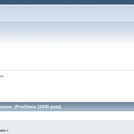
moc
moc (Pročitano 11835 puta)
odne »