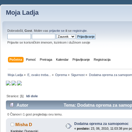
Moja Ladja
Dobrodošli,
Gost
. Molim vas
prijavite se
ili se
registrujte
.
Prijavite se korisničkim imenom, lozinkom i dužinom sesije
Početna
Pomoć
Pretraga
Kalendar
Prijavljivanje
Registracija
Moja Ladja
»
E, ovako treba...
»
Oprema
»
Sigurnost
»
Dodatna oprema za samopo
Stranice: [
1
]
Idi dole
Autor
Tema: Dodatna oprema za samopo
0 Članovi i 1 gost pregledaju ovu temu.
Dodatna oprema za samopomoc
Misha D
«
poslato:
23, 06, 2010, 11:03:38 pre p
Kapitalac Dunavski