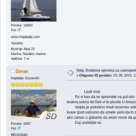
Poruke: 16693
Pol:
www.mojaladja.com
Ypsiolon
Brod tip: Aloa 23
Marina: Nautilus marina
Veličina: 7 m
Odg: Dodatna oprema za samopo
Zoran
«
Odgovor #2 poslato:
23, 06, 2010, 1
Kapitalac Dunavski
Ljudi moji
Pa vi kao da se spremate na put oko sv
testera,sekira itd.Gde vi to plovite.U Amazo
Valjda je potrebno imati rezervno sidro
kvare (pod uslovom da umete sami da ih z
ako camac u gabaritu da veslo moze da ga
Daj uozbiljite se.
Poruke: 1687
Pol:
BEOGRAD