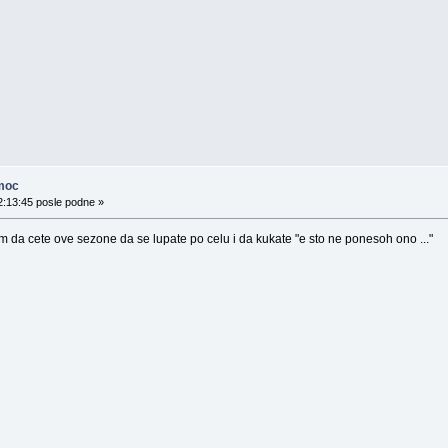
moc
2:13:45 posle podne »
m da cete ove sezone da se lupate po celu i da kukate "e sto ne ponesoh ono ..."