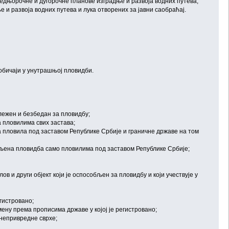
редњорочне и дугорочне планове изградње и развоја водних путева,
и развоја водних путева и лука отворених за јавни саобраћај.
 обичаји у унутрашњој пловидби.
ележен и безбедан за пловидбу;
 пловилима свих застава;
 пловила под заставом Републике Србије и граничне државе на том
ољена пловидба само пловилима под заставом Републике Србије;
ов и други објект који је оспособљен за пловидбу и који учествује у
гистровано;
ену према прописима државе у којој је регистровано;
 непривредне сврхе;