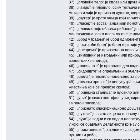
37) „пловеће тело” је сплав или друга к
38) „чамац” је пловило, осим тегљача 
метара и чији је производ дужине, шири
39) „скутер” је врста чамца који корист
40) „глисер” је врста чамца који помоћ
41) „пловило које обавља риболов” је 
маневрисања, осим пловила које је на
42) „брод у градњи” је брод од момент
43) „постојећи брод” је брод који није 
44) „распрема” је привремено повлачењ
45) „зимовник” је изграђени или приро
временских непогода;
46) „склониште” је природни део воден
47) „сидриште” је опремљени и обележ
48) „скела” је пловило намењено за пр
49) „скелски прелаз” је део унутрашњ
животиња које се превозе скелом;
50) „пријемна станица” је пловило или
51) „уље” је свако постојано уље, сир
за погон пловила;
52) „признато класификационо друштво
53) „путник” је свако лице на пловилу,
54) „лука” је водни и са водом непоср
у којој се обављају делатности које су
55) „пристаниште” је водни и са водо
путника и робе;