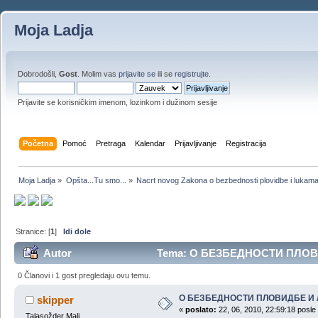
Moja Ladja
Dobrodošli,
Gost
. Molim vas
prijavite se
ili se
registrujte
.
Prijavite se korisničkim imenom, lozinkom i dužinom sesije
Početna
Pomoć
Pretraga
Kalendar
Prijavljivanje
Registracija
Moja Ladja
»
Opšta...Tu smo...
»
Nacrt novog Zakona o bezbednosti plovidbe i lukam
Stranice: [
1
]
Idi dole
Autor
Tema: О БЕЗБЕДНОСТИ ПЛОВИ
0 Članovi i 1 gost pregledaju ovu temu.
О БЕЗБЕДНОСТИ ПЛОВИДБЕ И
skipper
«
poslato:
22, 06, 2010, 22:59:18 posle
Talasožder Mali