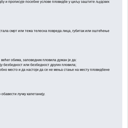
дбу и прописује посебне услове пловидбе у циљу заштите људских
стала смрт или тежа телесна повреда лица, губитак или оштећење
 већег обима, заповедник пловила дужан је да:
ју безбедност или безбедност других пловила;
добно место и да настоји да се не мења стање на месту пловидбене
о обавести лучку капетанију.