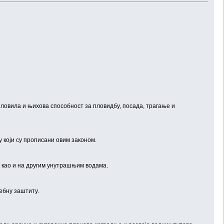
ловила и њихова способност за пловидбу, посада, трагање и
 који су прописани овим законом.
 као и на другим унутрашњим водама.
ебну заштиту.