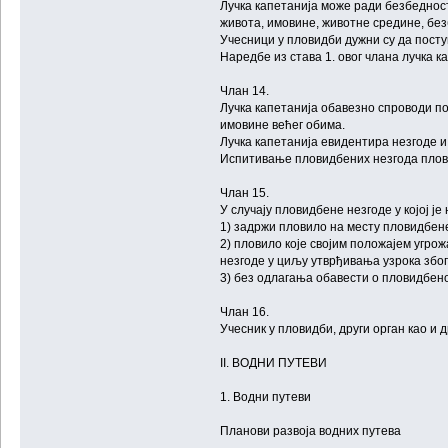
Лучка капетанија може ради безбеднос
живота, имовине, животне средине, без
Учесници у пловидби дужни су да поступ
Наредбе из става 1. овог члана лучка 
Члан 14.
Лучка капетанија обавезно спроводи п
имовине већег обима.
Лучка капетанија евидентира незгоде и 
Испитивање пловидбених незгода плов
Члан 15.
У случају пловидбене незгоде у којој 
1) задржи пловило на месту пловидбене
2) пловило које својим положајем угро
незгоде у циљу утврђивања узрока због
3) без одлагања обавести о пловидбено
Члан 16.
Учесник у пловидби, други орган као и д
II. ВОДНИ ПУТЕВИ
1. Водни путеви
Планови развоја водних путева