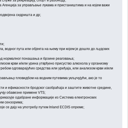
служе за рекреацију, спорт и разоноду;
ља Агенција за управљање лукама и пристаништима и на којем важи
 издвојена сидришта и др;
ти;
, водног пута или објекта на њему при којем је дошло до људских
 од нормалног понашања и брзине реаговања;
ализом крви и/или урина утврђено присуство алкохола у организму
отребом одговарајућих средства или уређаја, или анализом крви и/или
ављању пловидбом на водним путевима укључујући, ако је то
ти и ефикасности бродског саобраћаја и заштите животне средине,
учју обавезне примене VTS;
 приказује одабране информације из Система електронских
им сензорима;
је се дају на употребу путем Inland ECDIS опреме;