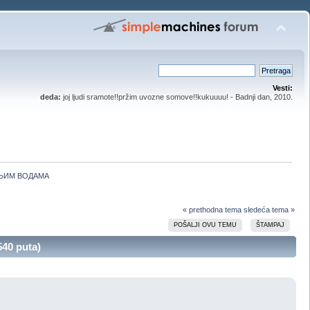
Vesti:
deda:
joj ljudi sramote!!pržim uvozne somove!!kukuuuu! - Badnji dan, 2010.
ШЊИМ ВОДАМА
« prethodna tema
sledeća tema »
POŠALJI OVU TEMU
ŠTAMPAJ
0 puta)