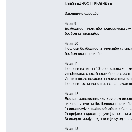
I. БЕЗБЕДНОСТ ПЛОВИДБЕ
Заједничке одредбе
Члан 9.
Безбедност пловидбе подразумева скуп 
безбедна пловидба.
Члан 10.
Послови безбедности пловидбе су управ
безбедност пловидбе.
Члан 11.
Послови из члана 10. овог закона у над
утврђивање способности бродова за пло
Инспекцијске послове на државним вод
Послови техничког одржавања државних
Члан 12.
Бродар, заповедник или друго одговорн
чији рад утиче на безбедност пловидбе
1) организују и трајно обезбеде обављ
2) пријаве надлежној лучкој капетаниј
3) евидентирају податке који су од зна
Члан 13.