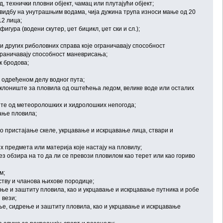
д, технички пловни објект, чамац или плутајући објект;
ловидбу на унутрашњим водама, чија дужина трупа износи мање од 20
12 лица;
игура (водени скутер, џет бицикл, џет ски и сл.);
и других риболовних справа које ограничавају способност
граничавају способност маневрисања;
к бродова;
 одређеном делу водног пута;
 склониште за пловила од оштећења ледом, велике воде или осталих
тите од метеоролошких и хидролошких непогода;
ање пловила;
о пристајање скеле, укрцавање и искрцавање лица, ствари и
 предмета или материја које настају на пловилу;
з обзира на то да ли се превози пловилом као терет или као гориво
м;
јству и чланова њихове породице;
ење и заштиту пловила, као и укрцавање и искрцавање путника и робе
 вези;
ње, сидрење и заштиту пловила, као и укрцавање и искрцавање