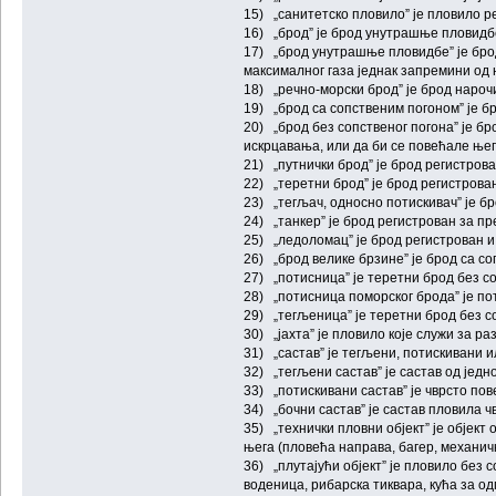
15) „санитетско пловило” је пловило 
16) „брод” је брод унутрашње пловидбе
17) „брод унутрашње пловидбе” је бро
максималног газа једнак запремини од 
18) „речно-морски брод” је брод нарочи
19) „брод са сопственим погоном” је бр
20) „брод без сопственог погона” је б
искрцавања, или да би се повећале ње
21) „путнички брод” је брод регистрова
22) „теретни брод” је брод регистрован
23) „тегљач, односно потискивач” је б
24) „танкер” је брод регистрован за пр
25) „ледоломац” је брод регистрован 
26) „брод велике брзине” је брод са со
27) „потисница” је теретни брод без со
28) „потисница поморског брода” је по
29) „тегљеница” је теретни брод без с
30) „јахта” је пловило које служи за р
31) „састав” је тегљени, потискивани и
32) „тегљени састав” је састав од једн
33) „потискивани састав” је чврсто пов
34) „бочни састав” је састав пловила ч
35) „технички пловни објект” је обје
њега (пловећа направа, багер, механич
36) „плутајући објект” је пловило без
воденица, рибарска тиквара, кућа за од