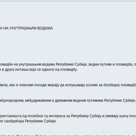
МА НА УНУТРАШЊИМ ВОДАМА
ловидбе на унутрашњим водама Републике Србије, водни путеви и пловидба, п
 и друга питања која се односе на пловидбу.
вила, као и чланови посаде морају да испуњавају услове за безбедну пловидбу
међународним, међудржавним и државним водним путевима Републике Србије,
 пристаништа од посебног су интереса за Републику Србију и уживају њену пос
ног саобраћаја Републике Србије.