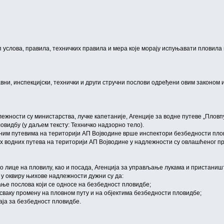
услова, правила, техничких правила и мера које морају испуњавати пловила и
ни, инспекцијски, технички и други стручни послови одређени овим законом и
лежности су министарства, лучке капетаније, Агенције за водне путеве „Пловпу
видбу (у даљем тексту: Техничко надзорно тело).
ним путевима на територији АП Војводине врше инспектори безбедности плов
 водних путева на територији АП Војводине у надлежности су овлашћеног пр
о лице на пловилу, као и посада, Агенција за управљање лукама и пристаништи
 у оквиру њихове надлежности дужни су да:
ање послова који се односе на безбедност пловидбе;
и сваку промену на пловном путу и на објектима безбедности пловидбе;
чаја за безбедност пловидбе.