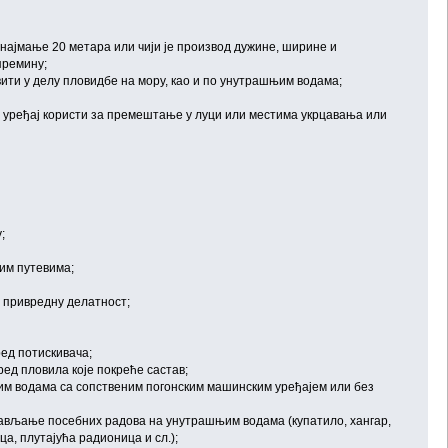
најмање 20 метара или чији је производ дужине, ширине и
премину;
овити у делу пловидбе на мору, као и по унутрашњим водама;
ски уређај користи за премештање у луци или местима укрцавања или
;
им путевима;
за привредну делатност;
ред потискивача;
ред пловила које покреће састав;
им водама са сопственим погонским машинским уређајем или без
обављање посебних радова на унутрашњим водама (купатило, хангар,
ца, плутајућа радионица и сл.);