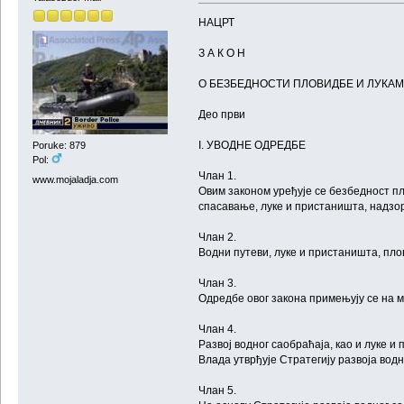
НАЦРТ
З А К О Н
О БЕЗБЕДНОСТИ ПЛОВИДБЕ И ЛУКА
Део први
I. УВОДНЕ ОДРЕДБЕ
Poruke: 879
Pol:
Члан 1.
www.mojaladja.com
Овим законом уређује се безбедност п
спасавање, луке и пристаништа, надзор
Члан 2.
Водни путеви, луке и пристаништа, пло
Члан 3.
Одредбе овог закона примењују се на 
Члан 4.
Развој водног саобраћаја, као и луке и
Влада утврђује Стратегију развоја вод
Члан 5.