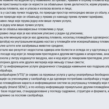
е намене на водном путу намењено за прихват, чување и опрему пловила која 
 или пристаништа које се користи за обављање лучке делатности, којим управ
ска пловила, као и уласка и изласка возила и лица;
ута у саставу лучког подручја, по природи простор непосредно везан уз обалу,
лне природе које се обављају у лукама уз накнаду према лучким тарифама;
авно лице које пружа једну или више лучких услуга;
ти једну или више лучких услуга;
ојом се обавља манаврисање пловилима у луци;
равно лице које је као власник уписано у један од уписника;
пац или менаџер који је као држалац пловила, носилац пловидбене одговорнос
догађај на унутрашњим водама настао у пловидби или искоришћавању пловила
алне штете или загађивања животне средине;
астало као резултат недостатка одмора или болести и огледа се у одступању
 посаде код којег је лекарским прегледом и другим методама и апаратима, ан
хола у литру издахнутог ваздуха, као и код којег је лекарским прегледом, уп
појних дрога или других материја које мењају стање свести;
)” су информационе услуге уједначеног стандарда намењене као подршка упр
обраћаја;
обраћајем (VTS)” је сервис за пружање услуга у циљу унапређења безбеднос
ије са учесницима у саобраћају и да одговори потребама саобраћаја у подр
иказ пловидбених карата и информациони систем за унутрашњу пловидбу који
идбу (Inland SENC), и по избору информације прикупљене другим пловидбен
 базе података, стандардизоване у погледу садржине, структуре и формата, ко
адлежно за послове саобраћаја.