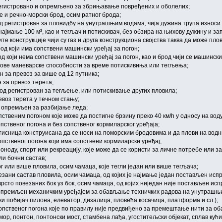
регистровано и опремљено за збрињавање повређених и оболелих;
 и речно-морски брод, осим ратног брода;
д регистрован за пловидбу на унутрашњим водама, чија дужина трупа износи 
најмање 100 м³, као и тегљач и потискивач, без обзира на њихову дужину и за
те конструкције чији су газ и друга конструкциона својства таква да може пл
од који има сопствени машински уређај за погон;
род који нема сопствени машински уређај за погон, као и брод чији се машин
гове маневарске способности за време потискивиња или тегљења;
н за превоз за више од 12 путника;
 за превоз терета;
род регистрован за тегљење, или потискивање других пловила;
евоз терета у течном стању;
и опремљен за разбијање леда;
пственим погоном које може да постигне брзину преко 40 км/h у односу на воду
пственог погона и без сопственог кормиларског уређаја;
тисница конструисана да се носи на поморским бродовима и да плови на водн
опственог погона који има сопствени кормиларски уређај;
азоноду, спорт или рекреацију, које може да се користи за личне потребе или 
ли бочни састав;
ог или више пловила, осим чамаца, које тегли један или више тегљача;
езани састав пловила, осим чамаца, од којих је најмање један постављен исп
врсто повезаних бок уз бок, осим чамаца, од којих ниједан није постављен исп
кт опремљен механичким уређајем за обављање техничких радова на унутрашњ
ки побијач пилона, елеватор, дизалица, пловећа косачица, платформа и сл.);
 сопственог погона које по правилу није предвиђено за премештање нити за 
мор, понтон, понтонски мост, стамбена лађа, угоститељски објекат, сплав кући