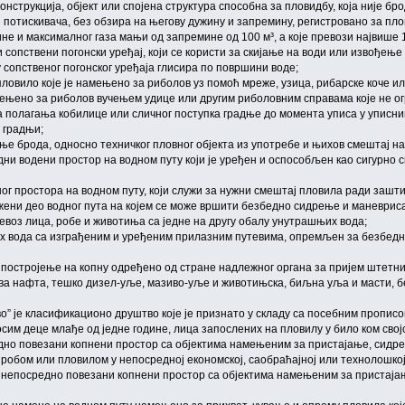
онструкција, објект или спојена структура способна за пловидбу, која није бро
и потискивача, без обзира на његову дужину и запремину, регистровано за п
не и максималног газа мањи од запремине од 100 м³, а које превози највише 
и сопствени погонски уређај, који се користи за скијање на води или извођење ф
у сопственог погонског уређаја глисира по површини воде;
пловило које је намењено за риболов уз помоћ мреже, узица, рибарске коче ил
мењено за риболов вучењем удице или другим риболовним справама које не о
а полагања кобилице или сличног поступка градње до момента уписа у уписни
у градњи;
е брода, односно техничког пловног објекта из употребе и њихов смештај на
дни водени простор на водном путу који је уређен и оспособљен као сигурно
ог простора на водном путу, који служи за нужни смештај пловила ради заш
ени део водног пута на којем се може вршити безбедно сидрење и маневрис
евоз лица, робе и животиња са једне на другу обалу унутрашњих вода;
их вода са изграђеним и уређеним прилазним путевима, опремљен за безбедн
 постројење на копну одређено од стране надлежног органа за пријем штетних
ова нафта, тешко дизел-уље, мазиво-уље и животињска, биљна уља и масти, бе
” је класификационо друштво које је признато у складу са посебним прописо
 осим деце млађе од једне године, лица запослених на пловилу у било ком сво
едно повезани копнени простор са објектима намењеним за пристајање, сидр
 с робом или пловилом у непосредној економској, саобраћајној или технолошкој
м непосредно повезани копнени простор са објектима намењеним за пристаја