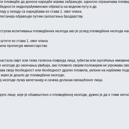
ти пловидбе да доноси наредбе којима забрањује, односно ограничава плови
бедности хидрограђевинских објеката на водном путу и др.
ају у складу са наредбама из става 1. овог члана.
капетанија објављује путем саопштења бродарству.
оступак испитивања пловидбених незгода ако је услед пловидбене незгоде на
штете из става 1. овог члана.
ила прописује министарство.
је настала смрт или тежа телесна повреда лица, губитак или оштећење имовине
 незгоде до окончања увиђаја, ако пловило својим положајем не угрожава сво
жава своју безбедност или безбедност других пловила, уклони на најближе по
 којих је дошло до пловидбене незгоде;
ј незгоди лучку капетанију и сачека долазак овлашћеног лица.
руго лице, које је обавештено о пловидбеној незгоди, дужно је да о томе хитн