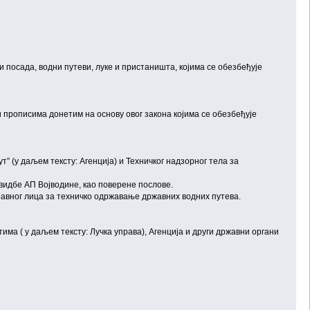
 посада, водни путеви, луке и пристаништа, којима се обезбеђује
 прописима донетим на основу овог закона којима се обезбеђује
т” (у даљем тексту: Агенција) и Техничког надзорног тела за
идбе АП Војводине, као поверене послове.
авног лица за техничко одржавање државних водних путева.
ма ( у даљем тексту: Лучка управа), Агенција и други државни органи