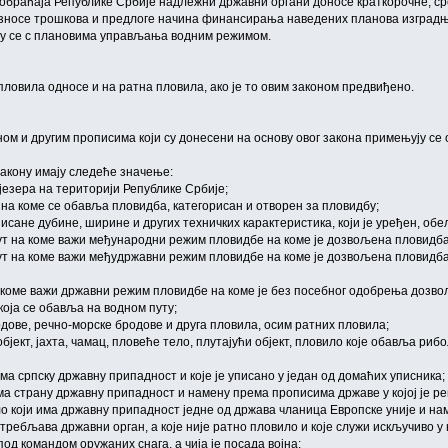
аобраћаја Републике Србије надлежни државни органи доносе краткорочне, с
зносе трошкова и предлоге начина финансирања наведених планова изградње 
ују се с плановима управљања водним режимом.
пловила односе и на ратна пловила, ако је то овим законом предвиђено.
ном и другим прописима који су донесени на основу овог закона примењују се
акону имају следеће значење:
језера на територији Републике Србије;
 на коме се обавља пловидба, категорисан и отворен за пловидбу;
писане дубине, ширине и других техничких карактеристика, који је уређен, об
пут на коме важи међународни режим пловидбе на коме је дозвољена пловидба
пут на коме важи међудржавни режим пловидбе на коме је дозвољена пловидба
на коме важи државни режим пловидбе на коме је без посебног одобрења дозв
оја се обавља на водном путу;
дове, речно-морске бродове и друга пловила, осим ратних пловила;
бјект, јахта, чамац, пловеће тело, плутајући објект, пловило које обавља рибол
ма српску државну припадност и које је уписано у један од домаћих уписника;
има страну државну припадност и намену према прописима државе у којој је ре
ло који има државну припадност једне од држава чланица Европске уније и нам
отребљава државни орган, а које није ратно пловило и које служи искључиво у
под командом оружаних снага, а чија је посада војна;