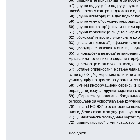
56) „марина” је пристаниште за посебн
57) „лучко подручје” је подручје луке
посебан режим контроле доласка и одла
58) „лучка акваторија” је део водног п
59) „лучке услуге” су услуге комерција
60) „лучки оператер” је физичко или пр
61) „лучки корисник” је лице које корис
62) „боксажа” је врста лучке услуге к
63) „власник пловила” је физичко или п
64) „бродар” је власник пловила, заку
65) „пловидбена незгода” је ванредни 
жртава или телесних повреда, материј
66) „премор” је стање члана посаде н
67) „стање опијености” је стање члана
више од 0,3 g/kg мерењем количине алко
урина утврђено присуство у организму о
68) „Речни информациони сервиси (RIS
оправдано, везу са другим видовима са
69) „Сервис за управљање бродским са
оспособљен за успостављање комуникац
70) „Inland ECDIS” је електронски пр
пловидбених карата за унутрашњу плов
71) „Електронске пловидбене карте” су
72) „министарство” је министарство н
Део други