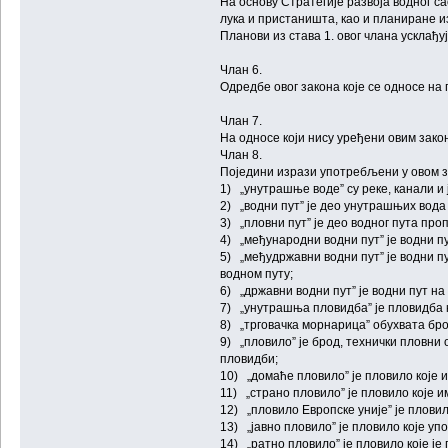
На основу Стратегије развоја водног с
лука и пристаништа, као и планиране и
Планови из става 1. овог члана усклађ
Члан 6.
Одредбе овог закона које се односе на 
Члан 7.
На односе који нису уређени овим зако
Члан 8.
Поједини изрази употребљени у овом з
1) „унутрашње воде” су реке, канали и 
2) „водни пут” је део унутрашњих вода
3) „пловни пут” је део водног пута про
4) „међународни водни пут” је водни 
5) „међудржавни водни пут” је водни 
водном путу;
6) „државни водни пут” је водни пут 
7) „унутрашња пловидба” је пловидба к
8) „трговачка морнарица” обухвата бро
9) „пловило” је брод, технички пловни о
пловидби;
10) „домаће пловило” је пловило које и
11) „страно пловило” је пловило које 
12) „пловило Европске уније” је плови
13) „јавно пловило” је пловило које уп
14) „ратно пловило” је пловило које је 