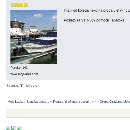
Ima li od kolega neko na prodaju el winc z
Poslato sa VTR-L09 pomoću Tapatoka
Poruke: 141
www.mojaladja.com
Stranice: [
1
]
Idi gore
Moja Ladja
»
Nautika opšta...
»
Regate, druženja, susreti...
»
*** Grupa Gradjana Moja 