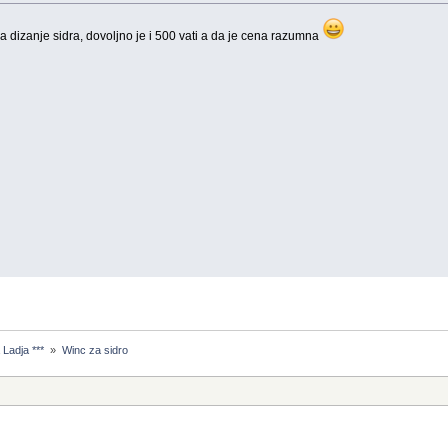
a dizanje sidra, dovoljno je i 500 vati a da je cena razumna
Ladja *** 
»
Winc za sidro 