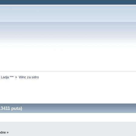
Ladja *** 
»
Winc za sidro 
3411 puta)
odne »