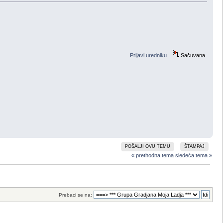
Prijavi uredniku
Sačuvana
POŠALJI OVU TEMU
ŠTAMPAJ
« prethodna tema
sledeća tema »
Prebaci se na: