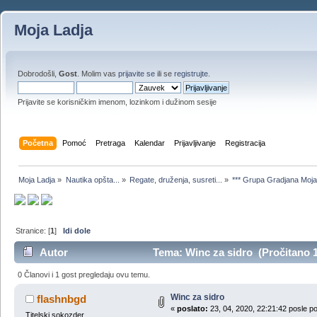
Moja Ladja
Dobrodošli,
Gost
. Molim vas
prijavite se
ili se
registrujte
.
Prijavite se korisničkim imenom, lozinkom i dužinom sesije
Početna
Pomoć
Pretraga
Kalendar
Prijavljivanje
Registracija
Moja Ladja
»
Nautika opšta...
»
Regate, druženja, susreti...
»
*** Grupa Gradjana Moja 
Stranice: [
1
]
Idi dole
Autor
Tema: Winc za sidro (Pročitano 1
0 Članovi i 1 gost pregledaju ovu temu.
Winc za sidro
flashnbgd
«
poslato:
23, 04, 2020, 22:21:42 posle p
Titelski sokozder