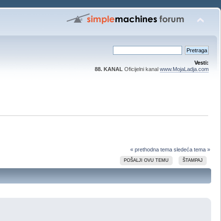
Vesti:
88. KANAL
Oficijelni kanal
www.MojaLadja.com
« prethodna tema
sledeća tema »
POŠALJI OVU TEMU
ŠTAMPAJ