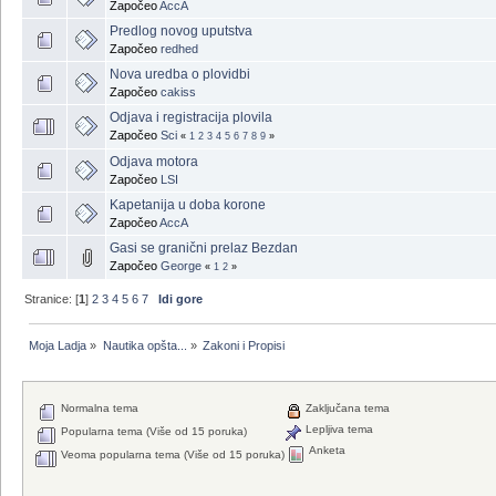
Započeo
AccA
Predlog novog uputstva
Započeo
redhed
Nova uredba o plovidbi
Započeo
cakiss
Odjava i registracija plovila
Započeo
Sci
«
1
2
3
4
5
6
7
8
9
»
Odjava motora
Započeo
LSI
Kapetanija u doba korone
Započeo
AccA
Gasi se granični prelaz Bezdan
Započeo
George
«
1
2
»
Stranice: [
1
]
2
3
4
5
6
7
Idi gore
Moja Ladja
»
Nautika opšta...
»
Zakoni i Propisi
Normalna tema
Zaključana tema
Lepljiva tema
Popularna tema (Više od 15 poruka)
Anketa
Veoma popularna tema (Više od 15 poruka)