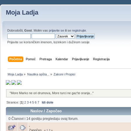
Moja Ladja
Dobrodošli,
Gost
. Molim vas
prijavite se
ili se
registrujte
.
Prijavite se korisničkim imenom, lozinkom i dužinom sesije
Početna
Pomoć
Pretraga
Kalendar
Prijavljivanje
Registracija
Moja Ladja
»
Nautika opšta...
»
Zakoni i Propisi
"More Marko ne ori drumova, More turci ne gaz'te oranja..."
Stranice: [
1
]
2
3
4
5
6
7
Idi dole
Naslov
/
Započeo
0 Članovi i 14 gostiju pregledaju ovaj forum.
.
Započeo
.
«
1
2
»