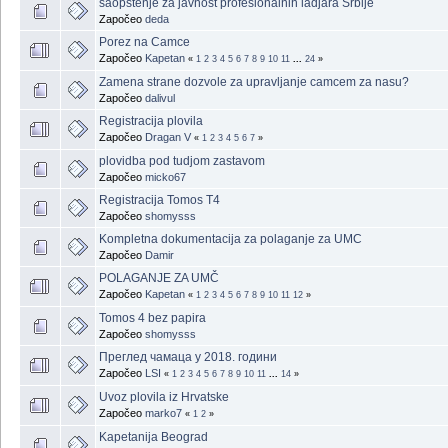
saopstenje za javnost profesionalnih ladjara Srbije
Započeo
deda
Porez na Camce
Započeo
Kapetan
«
1
2
3
4
5
6
7
8
9
10
11
...
24
»
Zamena strane dozvole za upravljanje camcem za nasu?
Započeo
dalivul
Registracija plovila
Započeo
Dragan V
«
1
2
3
4
5
6
7
»
plovidba pod tudjom zastavom
Započeo
micko67
Registracija Tomos T4
Započeo
shomysss
Kompletna dokumentacija za polaganje za UMC
Započeo
Damir
POLAGANJE ZA UMČ
Započeo
Kapetan
«
1
2
3
4
5
6
7
8
9
10
11
12
»
Tomos 4 bez papira
Započeo
shomysss
Преглед чамаца у 2018. години
Započeo
LSI
«
1
2
3
4
5
6
7
8
9
10
11
...
14
»
Uvoz plovila iz Hrvatske
Započeo
marko7
«
1
2
»
Kapetanija Beograd