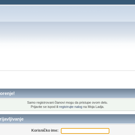
orenje!
Samo registrovani članovi mogu da pristupe ovom delu.
Prijavite se ispod ili
registrujte nalog
na Moja Ladja.
ijavljivanje
Korisničko ime: