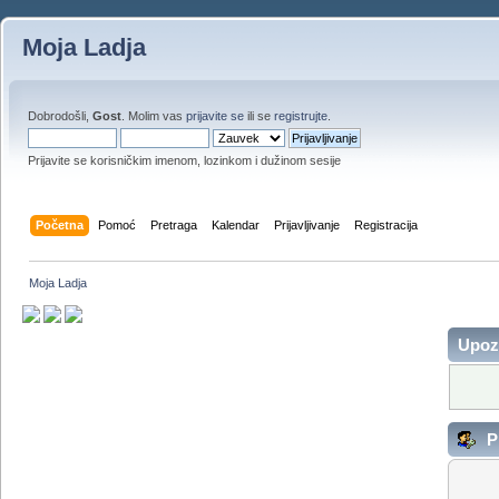
Moja Ladja
Dobrodošli,
Gost
. Molim vas
prijavite se
ili se
registrujte
.
Prijavite se korisničkim imenom, lozinkom i dužinom sesije
Početna
Pomoć
Pretraga
Kalendar
Prijavljivanje
Registracija
Moja Ladja
Upoz
Pr