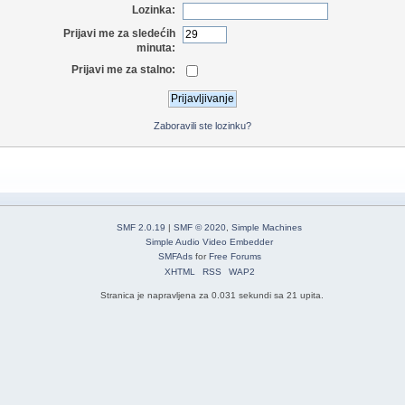
Lozinka:
Prijavi me za sledećih
minuta:
Prijavi me za stalno:
Zaboravili ste lozinku?
SMF 2.0.19
|
SMF © 2020
,
Simple Machines
Simple Audio Video Embedder
SMFAds
for
Free Forums
XHTML
RSS
WAP2
Stranica je napravljena za 0.031 sekundi sa 21 upita.