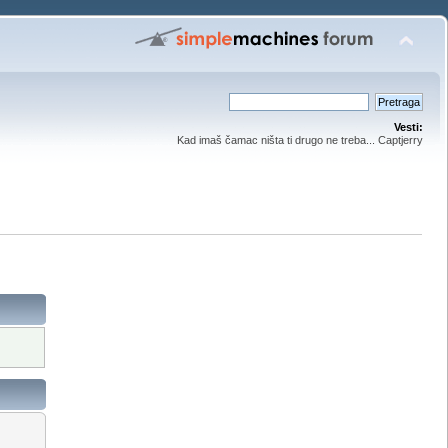
Vesti:
Kad imaš čamac ništa ti drugo ne treba... Captjerry