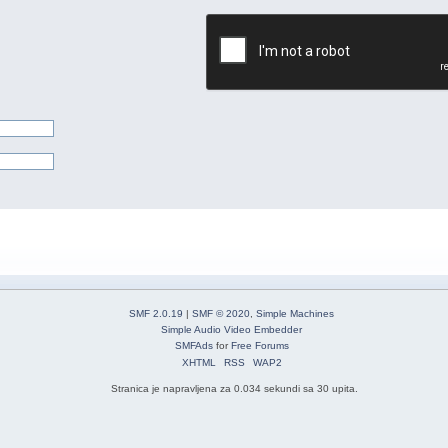
SMF 2.0.19
|
SMF © 2020
,
Simple Machines
Simple Audio Video Embedder
SMFAds
for
Free Forums
XHTML
RSS
WAP2
Stranica je napravljena za 0.034 sekundi sa 30 upita.