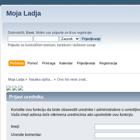
Moja Ladja
Dobrodošli,
Gost
. Molim vas
prijavite se
ili se
registrujte
.
Prijavite se korisničkim imenom, lozinkom i dužinom sesije
Početna
Pomoć
Pretraga
Kalendar
Prijavljivanje
Registracija
Moja Ladja
»
Nautika opšta...
»
Ono što niste znali...
Prijavi uredniku
Koristite ovu funkciju da biste obavestili urednike i administratore o uvredljiv
Vaša imejl adresa biće otkrivena urednicima ako upotrebite ovu funkciju.
Imejl
:
Unesite komentar
: