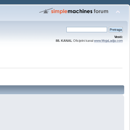
Vesti:
88. KANAL
Oficijelni kanal
www.MojaLadja.com