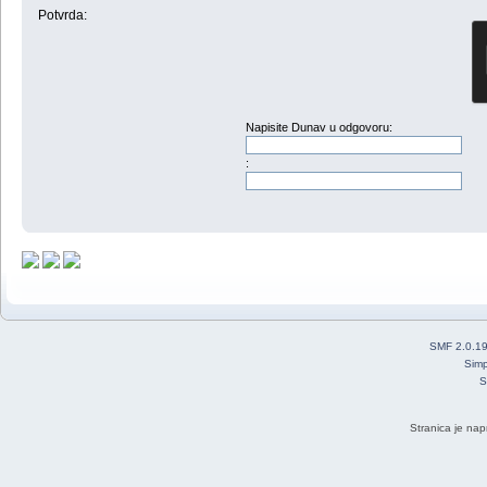
Potvrda:
Napisite Dunav u odgovoru:
:
SMF 2.0.1
Simp
S
Stranica je nap