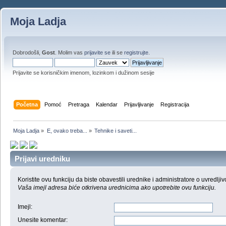
Moja Ladja
Dobrodošli,
Gost
. Molim vas
prijavite se
ili se
registrujte
.
Prijavite se korisničkim imenom, lozinkom i dužinom sesije
Početna
Pomoć
Pretraga
Kalendar
Prijavljivanje
Registracija
Moja Ladja
»
E, ovako treba...
»
Tehnike i saveti...
Prijavi uredniku
Koristite ovu funkciju da biste obavestili urednike i administratore o uvredljiv
Vaša imejl adresa biće otkrivena urednicima ako upotrebite ovu funkciju.
Imejl
:
Unesite komentar
: