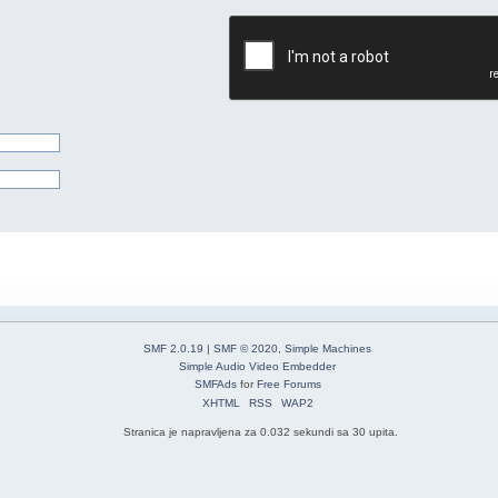
SMF 2.0.19
|
SMF © 2020
,
Simple Machines
Simple Audio Video Embedder
SMFAds
for
Free Forums
XHTML
RSS
WAP2
Stranica je napravljena za 0.032 sekundi sa 30 upita.