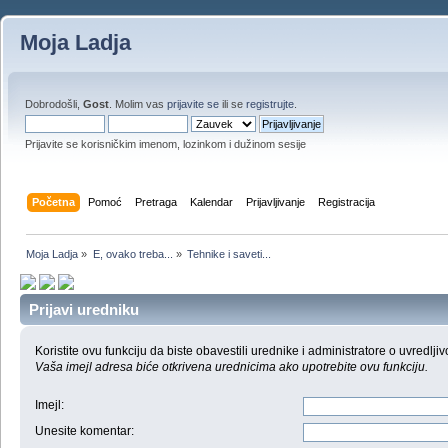
Moja Ladja
Dobrodošli,
Gost
. Molim vas
prijavite se
ili se
registrujte
.
Prijavite se korisničkim imenom, lozinkom i dužinom sesije
Početna
Pomoć
Pretraga
Kalendar
Prijavljivanje
Registracija
Moja Ladja
»
E, ovako treba...
»
Tehnike i saveti...
Prijavi uredniku
Koristite ovu funkciju da biste obavestili urednike i administratore o uvredljiv
Vaša imejl adresa biće otkrivena urednicima ako upotrebite ovu funkciju.
Imejl
:
Unesite komentar
: