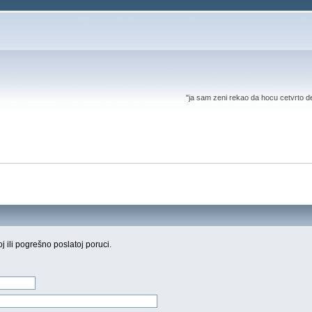
"ja sam zeni rekao da hocu cetvrto d
oj ili pogrešno poslatoj poruci.