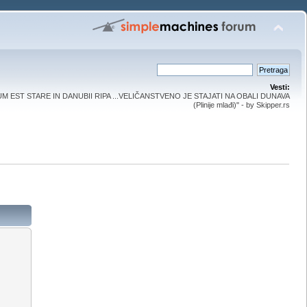
Vesti:
UM EST STARE IN DANUBII RIPA ...VELIČANSTVENO JE STAJATI NA OBALI DUNAVA
(Plinije mlađi)" - by Skipper.rs