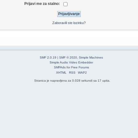
Prijavi me za stalno:
Zaboravili ste lozinku?
SMF 2.0.19
|
SMF © 2020
,
Simple Machines
Simple Audio Video Embedder
SMFAds
for
Free Forums
XHTML
RSS
WAP2
Stranica je napravljena za 0.028 sekundi sa 17 upita.