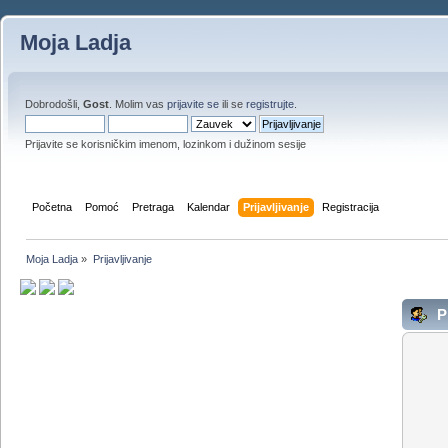
Moja Ladja
Dobrodošli,
Gost
. Molim vas
prijavite se
ili se
registrujte
.
Prijavite se korisničkim imenom, lozinkom i dužinom sesije
Početna
Pomoć
Pretraga
Kalendar
Prijavljivanje
Registracija
Moja Ladja
»
Prijavljivanje
Pr