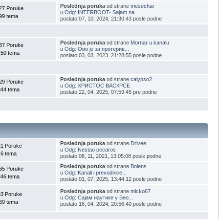
Poslednja poruka
od strane
mesechar
27 Poruke
u
Odg: INTERBOOT- Sajam na...
99 tema
poslato 07, 10, 2024, 21:30:43 posle podne
Poslednja poruka
od strane
Mornar u kanalu
87 Poruke
u
Odg: Ово је за протерив...
150 tema
poslato 03, 03, 2023, 21:28:55 posle podne
Poslednja poruka
od strane
calypso2
29 Poruke
u
Odg: ХРИСТОС ВАСКРСЕ
344 tema
poslato 22, 04, 2025, 07:59:45 pre podne
Poslednja poruka
od strane
Drivee
21 Poruke
u
Odg: Nestao pecaros
6 tema
poslato 08, 11, 2021, 13:05:08 posle podne
Poslednja poruka
od strane
Bolens
65 Poruke
u
Odg: Kanali i prevodnice...
346 tema
poslato 01, 07, 2025, 13:44:12 posle podne
Poslednja poruka
od strane
micko67
83 Poruke
u
Odg: Сајам наутике у Бео...
69 tema
poslato 18, 04, 2024, 20:56:40 posle podne