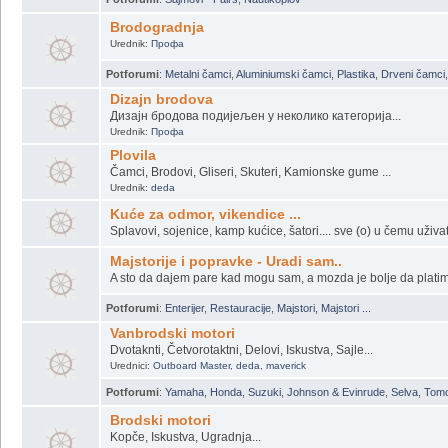
Brodogradnja
Urednik:
Профа
Potforumi
:
Metalni čamci
,
Aluminiumski čamci
,
Plastika
,
Drveni čamci
Dizajn brodova
Дизајн бродова подијељен у неколико категорија...
Urednik:
Профа
Plovila
Čamci, Brodovi, Gliseri, Skuteri, Kamionske gume ...
Urednik:
deda
Kuće za odmor, vikendice ...
Splavovi, sojenice, kamp kućice, šatori.... sve (o) u čemu uživa
Majstorije i popravke - Uradi sam..
A sto da dajem pare kad mogu sam, a mozda je bolje da plati
Potforumi
:
Enterijer
,
Restauracije
,
Majstori, Majstori ...
Vanbrodski motori
Dvotaknti, Četvorotaktni, Delovi, Iskustva, Sajle...
Urednici:
Outboard Master
,
deda
,
maverick
Potforumi
:
Yamaha
,
Honda
,
Suzuki
,
Johnson & Evinrude
,
Selva
,
Tom
Brodski motori
Kopče, Iskustva, Ugradnja...