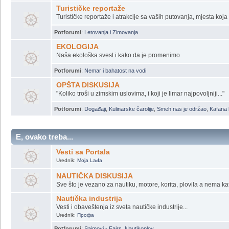
Turističke reportaže
Turističke reportaže i atrakcije sa vaših putovanja, mjesta koja vr
Potforumi
:
Letovanja i Zimovanja
EKOLOGIJA
Naša ekološka svest i kako da je promenimo
Potforumi
:
Nemar i bahatost na vodi
OPŠTA DISKUSIJA
"Koliko troši u zimskim uslovima, i koji je limar najpovoljniji..."
Potforumi
:
Događaji
,
Kulinarske čarolije
,
Smeh nas je održao
,
Kafana 
E, ovako treba...
Vesti sa Portala
Urednik:
Moja Lađa
NAUTIČKA DISKUSIJA
Sve što je vezano za nautiku, motore, korita, plovila a nema ka
Nautička industrija
Vesti i obaveštenja iz sveta nautičke industrije...
Urednik:
Профа
Potforumi
:
Sajmovi - Fairs
,
Nautikoplov