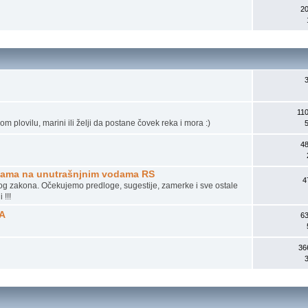
2
11
m plovilu, marini ili želji da postane čovek reka i mora :)
4
ukama na unutrašnjnim vodama RS
4
akona. Očekujemo predloge, sugestije, zamerke i sve ostale
 !!!
A
6
36