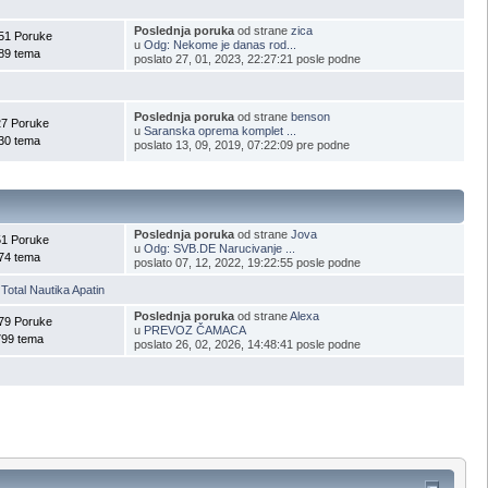
Poslednja poruka
od strane
zica
51 Poruke
u
Odg: Nekome je danas rod...
89 tema
poslato 27, 01, 2023, 22:27:21 posle podne
Poslednja poruka
od strane
benson
27 Poruke
u
Saranska oprema komplet ...
30 tema
poslato 13, 09, 2019, 07:22:09 pre podne
Poslednja poruka
od strane
Jova
51 Poruke
u
Odg: SVB.DE Narucivanje ...
74 tema
poslato 07, 12, 2022, 19:22:55 posle podne
,
Total Nautika Apatin
Poslednja poruka
od strane
Alexa
79 Poruke
u
PREVOZ ČAMACA
799 tema
poslato 26, 02, 2026, 14:48:41 posle podne