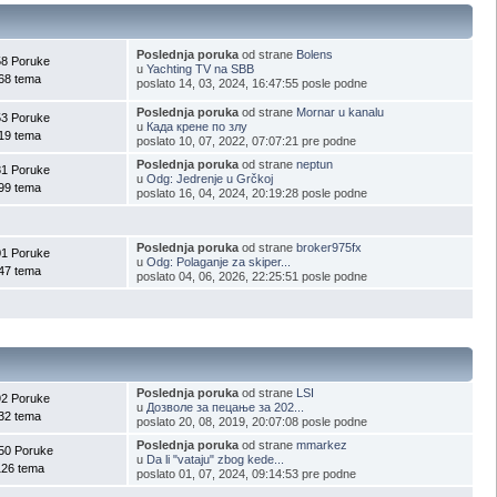
Poslednja poruka
od strane
Bolens
58 Poruke
u
Yachting TV na SBB
68 tema
poslato 14, 03, 2024, 16:47:55 posle podne
Poslednja poruka
od strane
Mornar u kanalu
53 Poruke
u
Када крене по злу
19 tema
poslato 10, 07, 2022, 07:07:21 pre podne
Poslednja poruka
od strane
neptun
81 Poruke
u
Odg: Jedrenje u Grčkoj
99 tema
poslato 16, 04, 2024, 20:19:28 posle podne
Poslednja poruka
od strane
broker975fx
01 Poruke
u
Odg: Polaganje za skiper...
47 tema
poslato 04, 06, 2026, 22:25:51 posle podne
Poslednja poruka
od strane
LSI
92 Poruke
u
Дозволе за пецање за 202...
32 tema
poslato 20, 08, 2019, 20:07:08 posle podne
Poslednja poruka
od strane
mmarkez
50 Poruke
u
Da li "vataju" zbog kede...
126 tema
poslato 01, 07, 2024, 09:14:53 pre podne