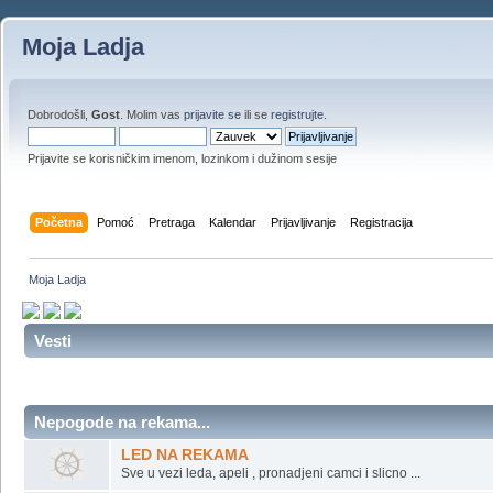
Moja Ladja
Dobrodošli,
Gost
. Molim vas
prijavite se
ili se
registrujte
.
Prijavite se korisničkim imenom, lozinkom i dužinom sesije
Početna
Pomoć
Pretraga
Kalendar
Prijavljivanje
Registracija
Moja Ladja
Vesti
Nepogode na rekama...
LED NA REKAMA
Sve u vezi leda, apeli , pronadjeni camci i slicno ...