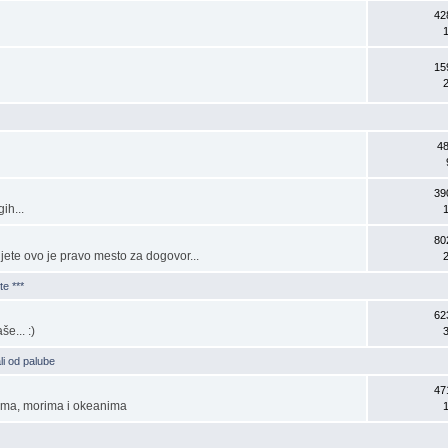
42
15
4
39
ih...
80
jete ovo je pravo mesto za dogovor...
e ***
62
še... :)
li od palube
47
rima, morima i okeanima