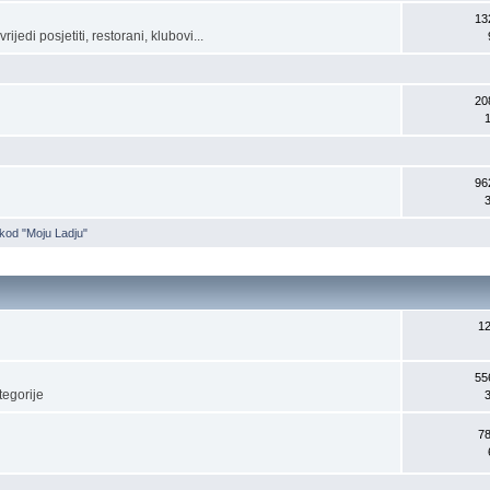
13
ijedi posjetiti, restorani, klubovi...
20
96
kod "Moju Ladju"
1
55
tegorije
7