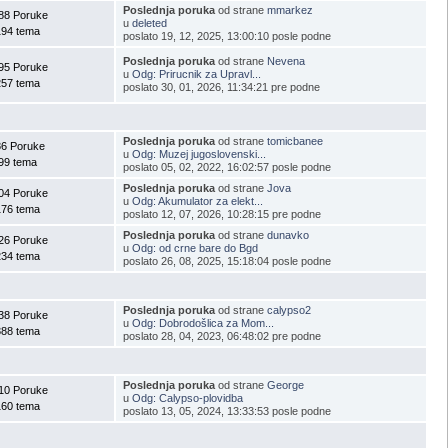
Poslednja poruka
od strane
mmarkez
88 Poruke
u
deleted
194 tema
poslato 19, 12, 2025, 13:00:10 posle podne
Poslednja poruka
od strane
Nevena
95 Poruke
u
Odg: Prirucnik za Upravl...
257 tema
poslato 30, 01, 2026, 11:34:21 pre podne
Poslednja poruka
od strane
tomicbanee
86 Poruke
u
Odg: Muzej jugoslovenski...
99 tema
poslato 05, 02, 2022, 16:02:57 posle podne
Poslednja poruka
od strane
Jova
04 Poruke
u
Odg: Akumulator za elekt...
176 tema
poslato 12, 07, 2026, 10:28:15 pre podne
Poslednja poruka
od strane
dunavko
26 Poruke
u
Odg: od crne bare do Bgd
234 tema
poslato 26, 08, 2025, 15:18:04 posle podne
Poslednja poruka
od strane
calypso2
38 Poruke
u
Odg: Dobrodošlica za Mom...
388 tema
poslato 28, 04, 2023, 06:48:02 pre podne
Poslednja poruka
od strane
George
10 Poruke
u
Odg: Calypso-plovidba
160 tema
poslato 13, 05, 2024, 13:33:53 posle podne