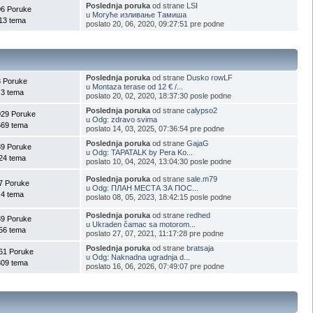
Poslednja poruka
od strane
LSI
06 Poruke
u
Могуће изливање Тамиша
13 tema
poslato 20, 06, 2020, 09:27:51 pre podne
Poslednja poruka
od strane
Dusko rowLF
3 Poruke
u
Montaza terase od 12 € /...
3 tema
poslato 20, 02, 2020, 18:37:30 posle podne
Poslednja poruka
od strane
calypso2
029 Poruke
u
Odg: zdravo svima
569 tema
poslato 14, 03, 2025, 07:36:54 pre podne
Poslednja poruka
od strane
GajaG
89 Poruke
u
Odg: TAPATALK by Pera Ko...
24 tema
poslato 10, 04, 2024, 13:04:30 posle podne
Poslednja poruka
od strane
sale.m79
7 Poruke
u
Odg: ПЛАН МЕСТА ЗА ПОС...
4 tema
poslato 08, 05, 2023, 18:42:15 posle podne
Poslednja poruka
od strane
redhed
39 Poruke
u
Ukraden čamac sa motorom...
56 tema
poslato 27, 07, 2021, 11:17:28 pre podne
Poslednja poruka
od strane
bratsaja
61 Poruke
u
Odg: Naknadna ugradnja d...
309 tema
poslato 16, 06, 2026, 07:49:07 pre podne