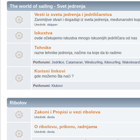
The world of sailing - Svet jedrenja
Vesti iz sveta jedrenja i jedriličarstva
Zanimljive stvari i događaji iz sveta jedrenja, međunarodni kupo
Urednik:
skipper
Iskustva
ovde očekujemo iskustva mnogo iskusnijih jedriličara od nas
Tehnike
razne tehnike jedrenja, načine na koje da to radimo
Potforumi
:
Jedrilice
,
Catamaran
,
Windsurfing
,
Kitesurfing
,
Wakeboard
Korisni linkovi
gde možemo šta naći ?
Potforumi
:
Klubovi
Ribolov
Zakoni i Propisi u vezi ribolova
Urednik:
deda
O ribolovu, priboru, radnjama
Urednik:
deda