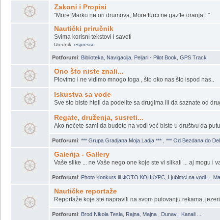
Zakoni i Propisi
"More Marko ne ori drumova, More turci ne gaz'te oranja..."
Nautički priručnik
Svima korisni tekstovi i saveti
Urednik:
espresso
Potforumi
:
Biblioteka
,
Navigacija
,
Peljari - Pilot Book
,
GPS Track
Ono što niste znali...
Plovimo i ne vidimo mnogo toga , što oko nas što ispod nas..
Iskustva sa vode
Sve sto biste hteli da podelite sa drugima ili da saznate od drug
Regate, druženja, susreti...
Ako nećete sami da budete na vodi već biste u društvu da putu
Potforumi
:
*** Grupa Gradjana Moja Ladja ***
,
*** Od Bezdana do Delt
Galerija - Gallery
Vaše slike ... ne Vaše nego one koje ste vi slikali ... aj mogu i va
Potforumi
:
Photo Konkurs ili ФОТО КОНКУРС
,
Ljubimci na vodi...
,
Ma
Nautičke reportaže
Reportaže koje ste napravili na svom putovanju rekama, jeze
Potforumi
:
Brod Nikola Tesla
,
Rajna, Majna , Dunav , Kanali ...