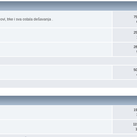
7
vi, trke i sva ostala dešavanja .
2
2
5
1
11