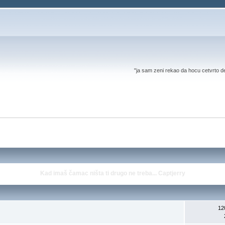
"ja sam zeni rekao da hocu cetvrto d
Kad imaš čamac ništa ti drugo ne treba... Captjerry
12