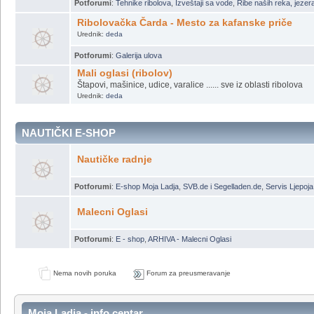
Potforumi
:
Tehnike ribolova
,
Izveštaji sa vode
,
Ribe naših reka, jezer
Ribolovačka Čarda - Mesto za kafanske priče
Urednik:
deda
Potforumi
:
Galerija ulova
Mali oglasi (ribolov)
Štapovi, mašinice, udice, varalice ...... sve iz oblasti ribolova
Urednik:
deda
NAUTIČKI E-SHOP
Nautičke radnje
Potforumi
:
E-shop Moja Ladja
,
SVB.de i Segelladen.de
,
Servis Ljepoja
Malecni Oglasi
Potforumi
:
E - shop
,
ARHIVA - Malecni Oglasi
Nema novih poruka
Forum za preusmeravanje
Moja Ladja - info centar