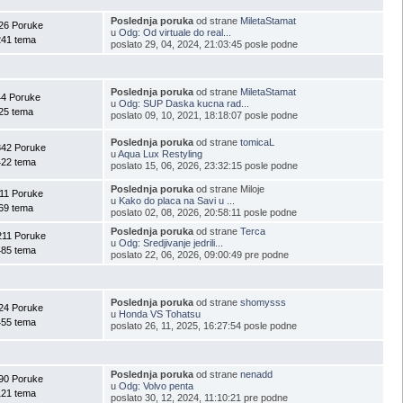
Poslednja poruka
od strane
MiletaStamat
26 Poruke
u
Odg: Od virtuale do real...
241 tema
poslato 29, 04, 2024, 21:03:45 posle podne
Poslednja poruka
od strane
MiletaStamat
44 Poruke
u
Odg: SUP Daska kucna rad...
25 tema
poslato 09, 10, 2021, 18:18:07 posle podne
Poslednja poruka
od strane
tomicaL
42 Poruke
u
Aqua Lux Restyling
422 tema
poslato 15, 06, 2026, 23:32:15 posle podne
Poslednja poruka
od strane Miloje
11 Poruke
u
Kako do placa na Savi u ...
69 tema
poslato 02, 08, 2026, 20:58:11 posle podne
Poslednja poruka
od strane
Terca
211 Poruke
u
Odg: Sredjivanje jedrili...
485 tema
poslato 22, 06, 2026, 09:00:49 pre podne
Poslednja poruka
od strane
shomysss
24 Poruke
u
Honda VS Tohatsu
455 tema
poslato 26, 11, 2025, 16:27:54 posle podne
Poslednja poruka
od strane
nenadd
90 Poruke
u
Odg: Volvo penta
121 tema
poslato 30, 12, 2024, 11:10:21 pre podne