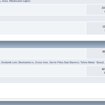
a, mora
,
Ribolovački sajtovi
21
1
8
,
Svetionik.com
,
Beomarine.rs
,
Gross Inox
,
Servis Peka Stari Banovci
,
Tehno Metal - Busa2
40