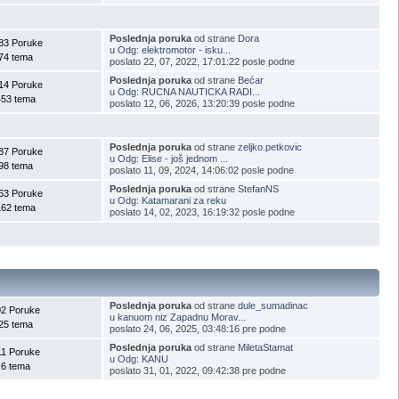
Poslednja poruka
od strane
Dora
83 Poruke
u
Odg: elektromotor - isku...
74 tema
poslato 22, 07, 2022, 17:01:22 posle podne
Poslednja poruka
od strane
Bećar
14 Poruke
u
Odg: RUCNA NAUTICKA RADI...
453 tema
poslato 12, 06, 2026, 13:20:39 posle podne
Poslednja poruka
od strane
zeljko.petkovic
87 Poruke
u
Odg: Elise - još jednom ...
98 tema
poslato 11, 09, 2024, 14:06:02 posle podne
Poslednja poruka
od strane
StefanNS
63 Poruke
u
Odg: Katamarani za reku
162 tema
poslato 14, 02, 2023, 16:19:32 posle podne
Poslednja poruka
od strane
dule_sumadinac
02 Poruke
u
kanuom niz Zapadnu Morav...
25 tema
poslato 24, 06, 2025, 03:48:16 pre podne
Poslednja poruka
od strane
MiletaStamat
11 Poruke
u
Odg: KANU
6 tema
poslato 31, 01, 2022, 09:42:38 pre podne