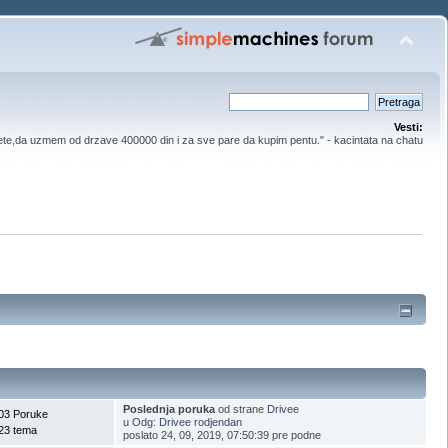
Vesti:
ete,da uzmem od drzave 400000 din i za sve pare da kupim pentu." - kacintata na chatu
Poslednja poruka
od strane
Drivee
03 Poruke
u
Odg: Drivee rodjendan
23 tema
poslato 24, 09, 2019, 07:50:39 pre podne