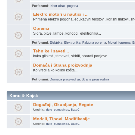
Potforumi
:
Izbor elise i pogona
Elektro motori u nautici i ...
Primena elektro pogona, edukativni tekstovi, korisni linkovi, sh
Oprema
Sidra, bitve, lampe, konopci, elektronika...
Potforumi
:
Elektrika
,
Elektronika
,
Palubna oprema
,
Motori i oprema
,
En
Tehnike i saveti...
kako glisirati, trimovati, sidriti, obarati panjeve....
Domaća i Strana proizvodnja
Ko vredi a ko koliko košta...
Potforumi
:
Domaća proizvodnja
,
Strana proizvodnja
Kanu & Kajak
Događaji, Okupljanja, Regate
Urednici:
dule_sumadinac
,
BataC
Modeli, Tipovi, Modifikacije
Urednici:
dule_sumadinac
,
BataC