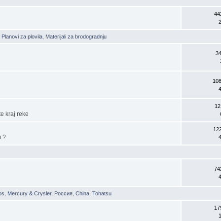
44
,
Planovi za plovila
,
Materijali za brodogradnju
3
108
12
te kraj reke
12
m ?
74
os
,
Mercury & Crysler
,
Россия
,
China
,
Tohatsu
17