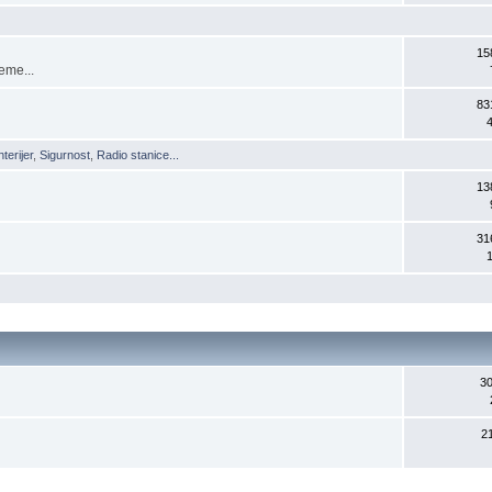
15
eme...
83
terijer
,
Sigurnost
,
Radio stanice...
13
31
3
2