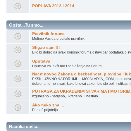
POPLAVA 2013 i 2014
Opšta...Tu smo...
Pravilnik foruma
Molimo Vas da procitate pravilnik.
Stigao sam !!!
Bilo bi dobro da svaki korisnik foruma ostavi par podataka o svo
Uputstva
Uputstva za lakši rad i snalaženje na Forumu
Nacrt novog Zakona o bezbednosti plovidbe i l
EKSKLUZIVNO NA FORUMU ,, MOJALADJA,, COM, nacrt novog z
dobronamerne stvari, kako bi ovaj zakon bio što bolji i efikasniji
POTRAGA ZA UKRADENIM STVARIMA I MOTORIM
Izgubljeno - nadjeno, ukradeno ili nestalo...
Ako neko zna ...
Pomoć prijatelja ...
Nautika opšta...