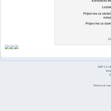
Korisničko i
Lozin
Prijavi me za slede
minut
Prijavi me za stal
Za
SMF 2.0.1
Simp
S
Stranica je nap