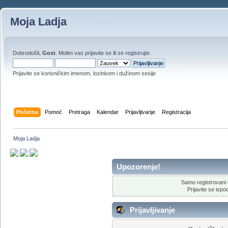
Moja Ladja
Dobrodošli,
Gost
. Molim vas
prijavite se
ili se
registrujte
.
Prijavite se korisničkim imenom, lozinkom i dužinom sesije
Početna
Pomoć
Pretraga
Kalendar
Prijavljivanje
Registracija
Moja Ladja
Upozorenje!
Samo registrovani 
Prijavite se ispod
Prijavljivanje