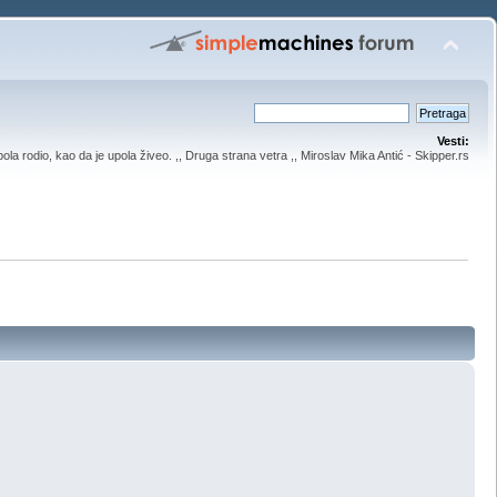
Vesti:
upola rodio, kao da je upola živeo. ,, Druga strana vetra ,, Miroslav Mika Antić - Skipper.rs