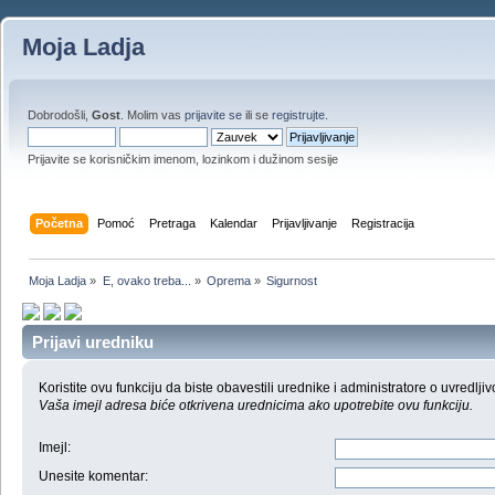
Moja Ladja
Dobrodošli,
Gost
. Molim vas
prijavite se
ili se
registrujte
.
Prijavite se korisničkim imenom, lozinkom i dužinom sesije
Početna
Pomoć
Pretraga
Kalendar
Prijavljivanje
Registracija
Moja Ladja
»
E, ovako treba...
»
Oprema
»
Sigurnost
Prijavi uredniku
Koristite ovu funkciju da biste obavestili urednike i administratore o uvredljiv
Vaša imejl adresa biće otkrivena urednicima ako upotrebite ovu funkciju.
Imejl
:
Unesite komentar
: