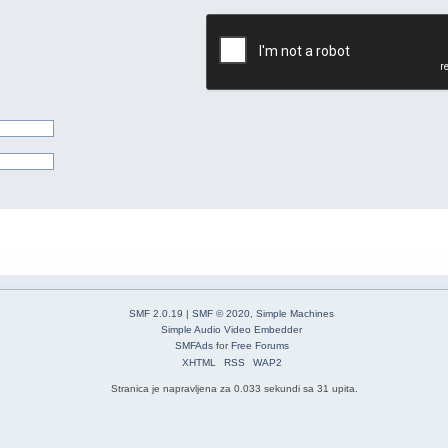
SMF 2.0.19
|
SMF © 2020
,
Simple Machines
Simple Audio Video Embedder
SMFAds
for
Free Forums
XHTML
RSS
WAP2
Stranica je napravljena za 0.033 sekundi sa 31 upita.