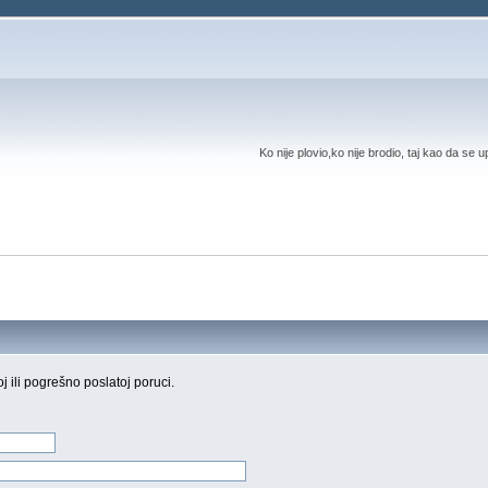
Ko nije plovio,ko nije brodio, taj kao da se 
oj ili pogrešno poslatoj poruci.