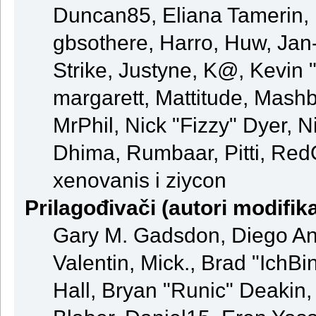
Duncan85, Eliana Tamerin, 
gbsothere, Harro, Huw, Jan
Strike, Justyne, K@, Kevin "
margarett, Mattitude, Mashby
MrPhil, Nick "Fizzy" Dyer, N
Dhima, Rumbaar, Pitti, Re
xenovanis i ziycon
Prilagođivači (autori modifika
Gary M. Gadsdon, Diego An
Valentin, Mick., Brad "Ic
Hall, Bryan "Runic" Deakin