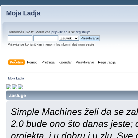
Moja Ladja
Dobrodošli,
Gost
. Molim vas
prijavite se
ili se
registrujte
.
Prijavite se korisničkim imenom, lozinkom i dužinom sesije
Početna
Pomoć
Pretraga
Kalendar
Prijavljivanje
Registracija
Moja Ladja
Zasluge
Simple Machines želi da se za
2.0 bude ono što danas jeste;
projekta, i u dobru i u zlu. S