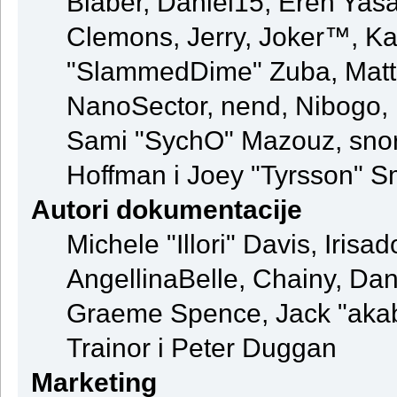
Blaber, Daniel15, Eren Yas
Clemons, Jerry, Joker™, Kay
"SlammedDime" Zuba, Matt
NanoSector, nend, Nibogo, N
Sami "SychO" Mazouz, snor
Hoffman i Joey "Tyrsson" S
Autori dokumentacije
Michele "Illori" Davis, Iris
AngellinaBelle, Chainy, Dani
Graeme Spence, Jack "akab
Trainor i Peter Duggan
Marketing