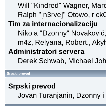
Will "Kindred" Wagner, Mar
Ralph "[n3rve]" Otowo, rick
Tim za internacionalizaciju
Nikola "Dzonny" Novaković
m4z, Relyana, Robert., Aky
Administratori servera
Derek Schwab, Michael John
Srpski prevod
Srpski prevod
Jovan Turanjanin, Dzonny i