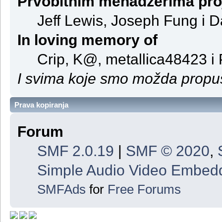
Prvobitnim menadžerima pro
Jeff Lewis, Joseph Fung i 
In loving memory of
Crip, K@, metallica48423 i
I svima koje smo možda propust
Prava kopiranja
Forum
SMF 2.0.19
|
SMF © 2020
,
Simple Audio Video Embed
SMFAds
for
Free Forums