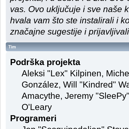
vas. Ovo uključuje i sve naše 
hvala vam što ste instalirali i ko
značajne sugestije i prijavljival
Tim
Podrška projekta
Aleksi "Lex" Kilpinen, Michel
González, Will "Kindred" 
Amacythe, Jeremy "SleePy" 
O'Leary
Programeri