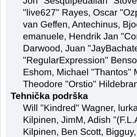
Jon "Sesquipedalian" Stovel
"live627" Rayes, Oscar "Oz
van Geffen, Antechinus, Bjo
emanuele, Hendrik Jan "Co
Darwood, Juan "JayBachate
"RegularExpression" Benso
Eshom, Michael "Thantos" M
Theodore "Orstio" Hildebran
Tehnička podrška
Will "Kindred" Wagner, lurka
Kilpinen, JimM, Adish "(F.L.
Kilpinen, Ben Scott, Bigguy