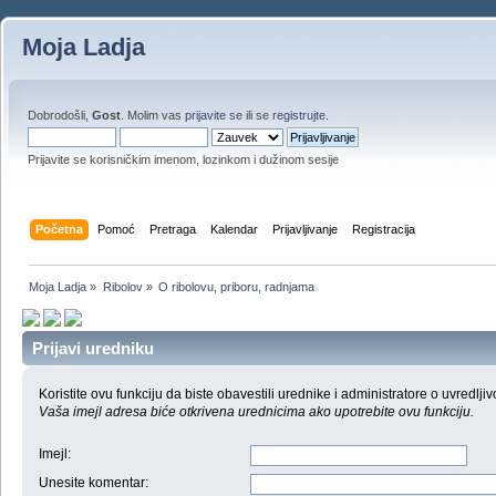
Moja Ladja
Dobrodošli,
Gost
. Molim vas
prijavite se
ili se
registrujte
.
Prijavite se korisničkim imenom, lozinkom i dužinom sesije
Početna
Pomoć
Pretraga
Kalendar
Prijavljivanje
Registracija
Moja Ladja
»
Ribolov
»
O ribolovu, priboru, radnjama 
Prijavi uredniku
Koristite ovu funkciju da biste obavestili urednike i administratore o uvredljiv
Vaša imejl adresa biće otkrivena urednicima ako upotrebite ovu funkciju.
Imejl
:
Unesite komentar
: