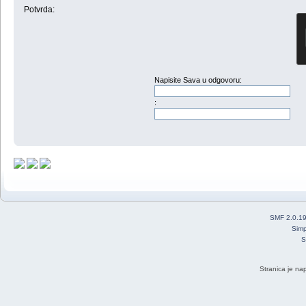
Potvrda:
Napisite Sava u odgovoru:
:
SMF 2.0.1
Simp
S
Stranica je na