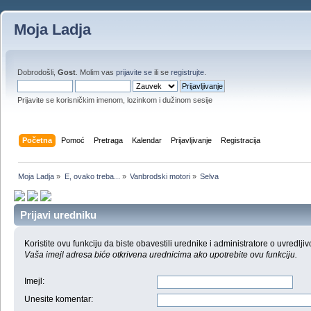
Moja Ladja
Dobrodošli,
Gost
. Molim vas
prijavite se
ili se
registrujte
.
Prijavite se korisničkim imenom, lozinkom i dužinom sesije
Početna
Pomoć
Pretraga
Kalendar
Prijavljivanje
Registracija
Moja Ladja
»
E, ovako treba...
»
Vanbrodski motori
»
Selva
Prijavi uredniku
Koristite ovu funkciju da biste obavestili urednike i administratore o uvredljiv
Vaša imejl adresa biće otkrivena urednicima ako upotrebite ovu funkciju.
Imejl
:
Unesite komentar
: