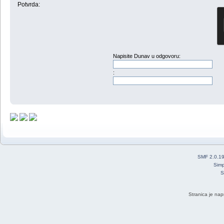
Potvrda:
Napisite Dunav u odgovoru:
:
SMF 2.0.1
Simp
S
Stranica je nap