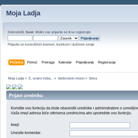
Moja Ladja
Dobrodošli,
Gost
. Molim vas
prijavite se
ili se
registrujte
.
Prijavite se korisničkim imenom, lozinkom i dužinom sesije
Početna
Pomoć
Pretraga
Kalendar
Prijavljivanje
Registracija
Moja Ladja
»
E, ovako treba...
»
Vanbrodski motori
»
Selva
Prijavi uredniku
Koristite ovu funkciju da biste obavestili urednike i administratore o uvredljiv
Vaša imejl adresa biće otkrivena urednicima ako upotrebite ovu funkciju.
Imejl
:
Unesite komentar
: