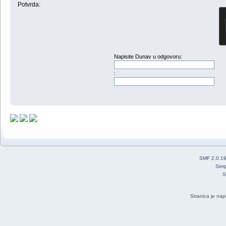
Potvrda:
Napisite Dunav u odgovoru:
:
SMF 2.0.1
Simp
S
Stranica je nap