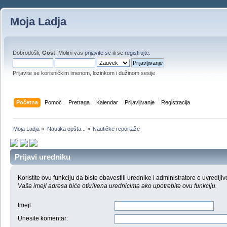
Moja Ladja
Dobrodošli,
Gost
. Molim vas
prijavite se
ili se
registrujte
.
Prijavite se korisničkim imenom, lozinkom i dužinom sesije
Početna
Pomoć
Pretraga
Kalendar
Prijavljivanje
Registracija
Moja Ladja
»
Nautika opšta...
»
Nautičke reportaže
Prijavi uredniku
Koristite ovu funkciju da biste obavestili urednike i administratore o uvredljiv
Vaša imejl adresa biće otkrivena urednicima ako upotrebite ovu funkciju.
Imejl
:
Unesite komentar
: