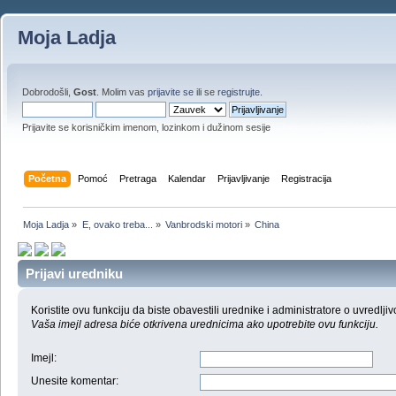
Moja Ladja
Dobrodošli,
Gost
. Molim vas
prijavite se
ili se
registrujte
.
Prijavite se korisničkim imenom, lozinkom i dužinom sesije
Početna
Pomoć
Pretraga
Kalendar
Prijavljivanje
Registracija
Moja Ladja
»
E, ovako treba...
»
Vanbrodski motori
»
China
Prijavi uredniku
Koristite ovu funkciju da biste obavestili urednike i administratore o uvredljiv
Vaša imejl adresa biće otkrivena urednicima ako upotrebite ovu funkciju.
Imejl
:
Unesite komentar
: