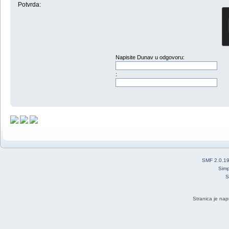
Potvrda:
Napisite Dunav u odgovoru:
:
SMF 2.0.1
Simp
S
Stranica je nap