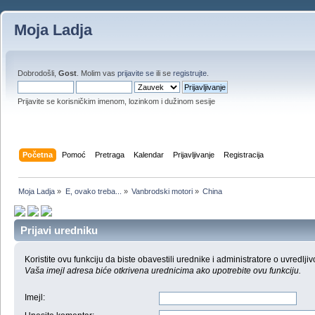
Moja Ladja
Dobrodošli,
Gost
. Molim vas
prijavite se
ili se
registrujte
.
Prijavite se korisničkim imenom, lozinkom i dužinom sesije
Početna
Pomoć
Pretraga
Kalendar
Prijavljivanje
Registracija
Moja Ladja
»
E, ovako treba...
»
Vanbrodski motori
»
China
Prijavi uredniku
Koristite ovu funkciju da biste obavestili urednike i administratore o uvredljiv
Vaša imejl adresa biće otkrivena urednicima ako upotrebite ovu funkciju.
Imejl
: