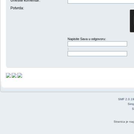
Unesite komentar
:
Potvrda:
Napisite Sava u odgovoru:
:
SMF 2.0.1
Simp
S
Stranica je na