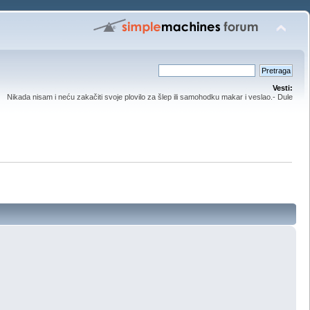
Vesti:
Nikada nisam i neću zakačiti svoje plovilo za šlep ili samohodku makar i veslao.- Dule