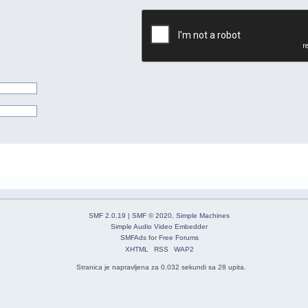
SMF 2.0.19
|
SMF © 2020
,
Simple Machines
Simple Audio Video Embedder
SMFAds
for
Free Forums
XHTML
RSS
WAP2
Stranica je napravljena za 0.032 sekundi sa 28 upita.