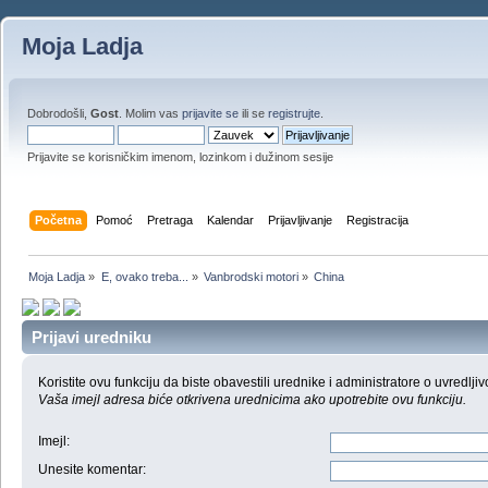
Moja Ladja
Dobrodošli,
Gost
. Molim vas
prijavite se
ili se
registrujte
.
Prijavite se korisničkim imenom, lozinkom i dužinom sesije
Početna
Pomoć
Pretraga
Kalendar
Prijavljivanje
Registracija
Moja Ladja
»
E, ovako treba...
»
Vanbrodski motori
»
China
Prijavi uredniku
Koristite ovu funkciju da biste obavestili urednike i administratore o uvredljiv
Vaša imejl adresa biće otkrivena urednicima ako upotrebite ovu funkciju.
Imejl
:
Unesite komentar
: