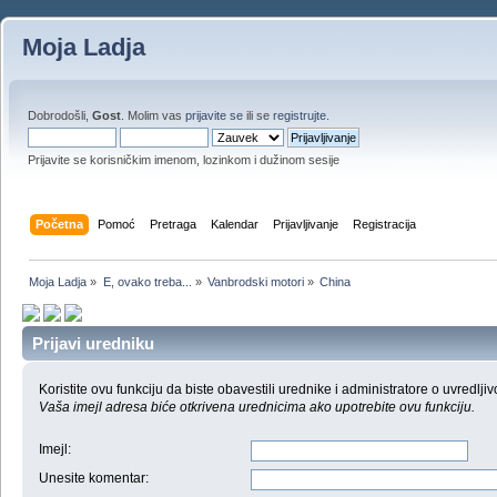
Moja Ladja
Dobrodošli,
Gost
. Molim vas
prijavite se
ili se
registrujte
.
Prijavite se korisničkim imenom, lozinkom i dužinom sesije
Početna
Pomoć
Pretraga
Kalendar
Prijavljivanje
Registracija
Moja Ladja
»
E, ovako treba...
»
Vanbrodski motori
»
China
Prijavi uredniku
Koristite ovu funkciju da biste obavestili urednike i administratore o uvredljiv
Vaša imejl adresa biće otkrivena urednicima ako upotrebite ovu funkciju.
Imejl
:
Unesite komentar
: