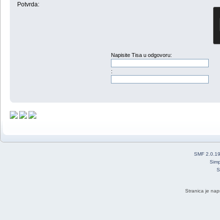
Potvrda:
Napisite Tisa u odgovoru:
:
SMF 2.0.1
Simp
S
Stranica je nap