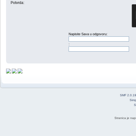
Potvrda:
Napisite Sava u odgovoru:
:
SMF 2.0.1
Simp
S
Stranica je nap