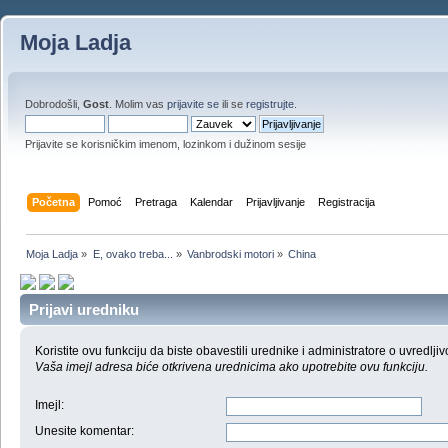
Moja Ladja
Dobrodošli,
Gost
. Molim vas
prijavite se
ili se
registrujte
.
Prijavite se korisničkim imenom, lozinkom i dužinom sesije
Početna
Pomoć
Pretraga
Kalendar
Prijavljivanje
Registracija
Moja Ladja
»
E, ovako treba...
»
Vanbrodski motori
»
China
Prijavi uredniku
Koristite ovu funkciju da biste obavestili urednike i administratore o uvredljiv
Vaša imejl adresa biće otkrivena urednicima ako upotrebite ovu funkciju.
Imejl
:
Unesite komentar
: