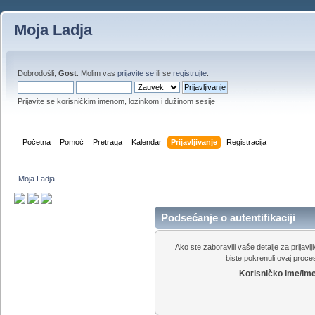
Moja Ladja
Dobrodošli,
Gost
. Molim vas
prijavite se
ili se
registrujte
.
Prijavite se korisničkim imenom, lozinkom i dužinom sesije
Početna
Pomoć
Pretraga
Kalendar
Prijavljivanje
Registracija
Moja Ladja
Podsećanje o autentifikaciji
Ako ste zaboravili vaše detalje za prijavl
biste pokrenuli ovaj proces
Korisničko ime/Ime