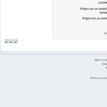
Lozin
Prijavi me za slede
minut
Prijavi me za stal
Za
SMF 2.0.1
Simp
S
Stranica je nap