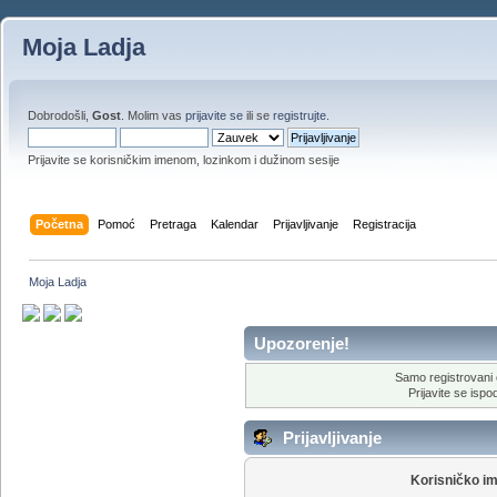
Moja Ladja
Dobrodošli,
Gost
. Molim vas
prijavite se
ili se
registrujte
.
Prijavite se korisničkim imenom, lozinkom i dužinom sesije
Početna
Pomoć
Pretraga
Kalendar
Prijavljivanje
Registracija
Moja Ladja
Upozorenje!
Samo registrovani 
Prijavite se ispod
Prijavljivanje
Korisničko i