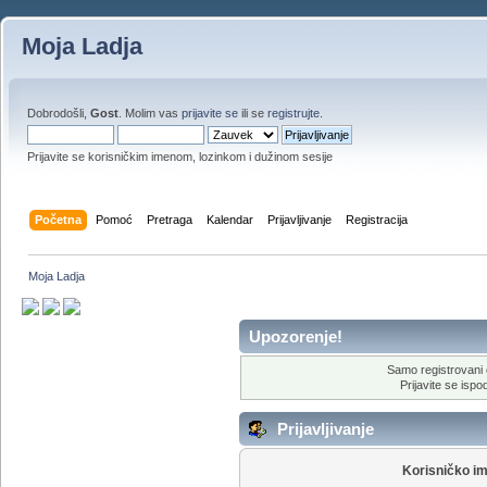
Moja Ladja
Dobrodošli,
Gost
. Molim vas
prijavite se
ili se
registrujte
.
Prijavite se korisničkim imenom, lozinkom i dužinom sesije
Početna
Pomoć
Pretraga
Kalendar
Prijavljivanje
Registracija
Moja Ladja
Upozorenje!
Samo registrovani 
Prijavite se ispod
Prijavljivanje
Korisničko i