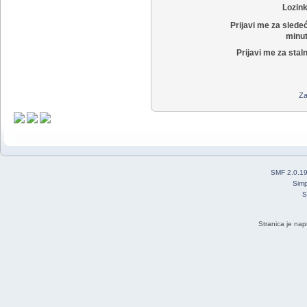
Lozin
Prijavi me za slede
minut
Prijavi me za stal
Za
SMF 2.0.1
Simp
S
Stranica je nap