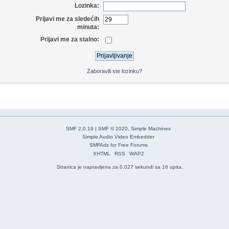
Lozinka:
Prijavi me za sledećih
minuta:
Prijavi me za stalno:
Zaboravili ste lozinku?
SMF 2.0.19
|
SMF © 2020
,
Simple Machines
Simple Audio Video Embedder
SMFAds
for
Free Forums
XHTML
RSS
WAP2
Stranica je napravljena za 0.027 sekundi sa 16 upita.