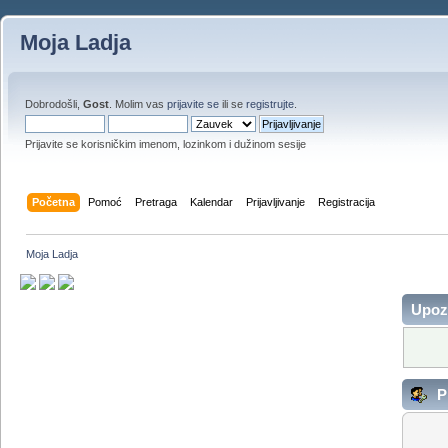
Moja Ladja
Dobrodošli,
Gost
. Molim vas
prijavite se
ili se
registrujte
.
Prijavite se korisničkim imenom, lozinkom i dužinom sesije
Početna
Pomoć
Pretraga
Kalendar
Prijavljivanje
Registracija
Moja Ladja
Upoz
Pr