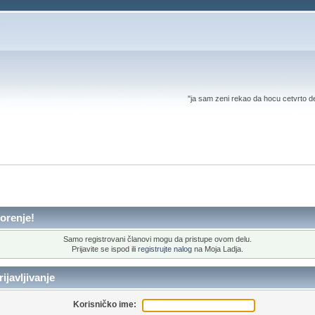
"ja sam zeni rekao da hocu cetvrto d
orenje!
Samo registrovani članovi mogu da pristupe ovom delu.
Prijavite se ispod ili
registrujte nalog
na Moja Ladja.
ijavljivanje
Korisničko ime: