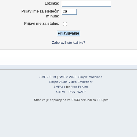
Lozinka:
Prijavi me za sledećih
minuta:
Prijavi me za stalno:
Zaboravili ste lozinku?
SMF 2.0.19
|
SMF © 2020
,
Simple Machines
Simple Audio Video Embedder
SMFAds
for
Free Forums
XHTML
RSS
WAP2
Stranica je napravljena za 0.033 sekundi sa 18 upita.