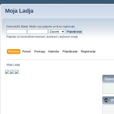
Moja Ladja
Dobrodošli,
Gost
. Molim vas
prijavite se
ili se
registrujte
.
Prijavite se korisničkim imenom, lozinkom i dužinom sesije
Početna
Pomoć
Pretraga
Kalendar
Prijavljivanje
Registracija
Moja Ladja
Upoz
Pr