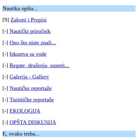
Nautika opšta...
[9]
Zakoni i Propisi
[-]
Nautički priručnik
[-]
Ono što niste znali...
[-]
Iskustva sa vode
[-]
Regate, druženja, susreti...
[-]
Galerija - Gallery
[-]
Nautičke reportaže
[-]
Turističke reportaže
[-]
EKOLOGIJA
[-]
OPŠTA DISKUSIJA
E, ovako treba...