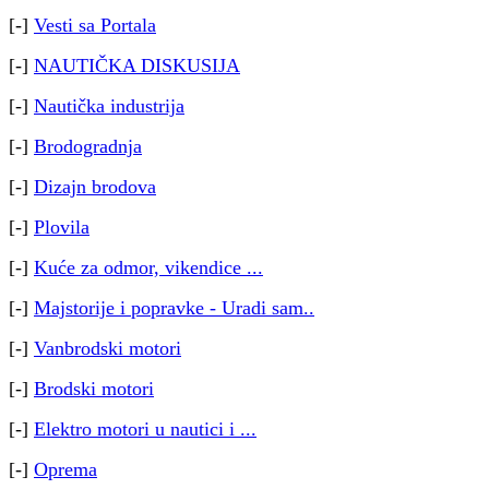
[-]
Vesti sa Portala
[-]
NAUTIČKA DISKUSIJA
[-]
Nautička industrija
[-]
Brodogradnja
[-]
Dizajn brodova
[-]
Plovila
[-]
Kuće za odmor, vikendice ...
[-]
Majstorije i popravke - Uradi sam..
[-]
Vanbrodski motori
[-]
Brodski motori
[-]
Elektro motori u nautici i ...
[-]
Oprema