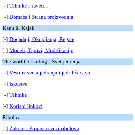
[-]
Tehnike i saveti...
[-]
Domaća i Strana proizvodnja
Kanu & Kajak
[-]
Događaji, Okupljanja, Regate
[-]
Modeli, Tipovi, Modifikacije
The world of sailing - Svet jedrenja
[-]
Vesti iz sveta jedrenja i jedriličarstva
[-]
Iskustva
[-]
Tehnike
[-]
Korisni linkovi
Ribolov
[-]
Zakoni i Propisi u vezi ribolova