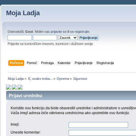
Moja Ladja
Dobrodošli,
Gost
. Molim vas
prijavite se
ili se
registrujte
.
Prijavite se korisničkim imenom, lozinkom i dužinom sesije
Početna
Pomoć
Pretraga
Kalendar
Prijavljivanje
Registracija
Moja Ladja
»
E, ovako treba...
»
Oprema
»
Sigurnost
Prijavi uredniku
Koristite ovu funkciju da biste obavestili urednike i administratore o uvredljiv
Vaša imejl adresa biće otkrivena urednicima ako upotrebite ovu funkciju.
Imejl
:
Unesite komentar
: