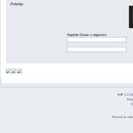
Potvrda:
Napisite Dunav u odgovoru:
:
SMF 2.0.1
Simp
S
Stranica je nap