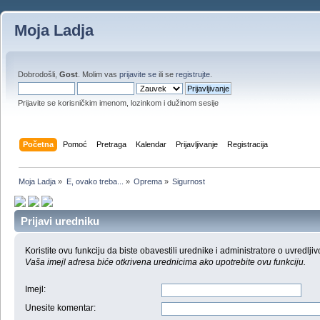
Moja Ladja
Dobrodošli,
Gost
. Molim vas
prijavite se
ili se
registrujte
.
Prijavite se korisničkim imenom, lozinkom i dužinom sesije
Početna
Pomoć
Pretraga
Kalendar
Prijavljivanje
Registracija
Moja Ladja
»
E, ovako treba...
»
Oprema
»
Sigurnost
Prijavi uredniku
Koristite ovu funkciju da biste obavestili urednike i administratore o uvredljiv
Vaša imejl adresa biće otkrivena urednicima ako upotrebite ovu funkciju.
Imejl
:
Unesite komentar
: