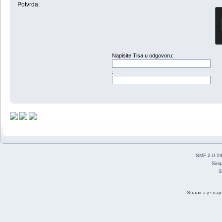
Potvrda:
Napisite Tisa u odgovoru:
:
SMF 2.0.1
Simp
S
Stranica je nap