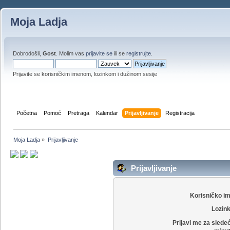
Moja Ladja
Dobrodošli,
Gost
. Molim vas
prijavite se
ili se
registrujte
.
Prijavite se korisničkim imenom, lozinkom i dužinom sesije
Početna
Pomoć
Pretraga
Kalendar
Prijavljivanje
Registracija
Moja Ladja
»
Prijavljivanje
Prijavljivanje
Korisničko i
Lozin
Prijavi me za slede