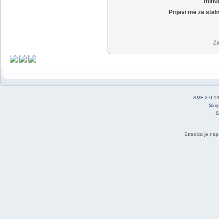
minut
Prijavi me za stal
Za
SMF 2.0.1
Simp
S
Stranica je nap