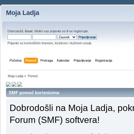
Moja Ladja
Dobrodošli,
Gost
. Molim vas
prijavite se
ili se
registrujte
.
Prijavite se korisničkim imenom, lozinkom i dužinom sesije
Početna
Pomoć
Pretraga
Kalendar
Prijavljivanje
Registracija
Moja Ladja
»
Pomoć
SMF pomoć korisnicima
Dobrodošli na Moja Ladja, po
Forum (SMF) softvera!