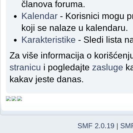
članova foruma.
Kalendar
- Korisnici mogu p
koji se nalaze u kalendaru.
Karakteristike
- Sledi lista n
Za više informacija o korišćen
stranicu
i pogledajte
zasluge
ka
kakav jeste danas.
SMF 2.0.19
|
SMF