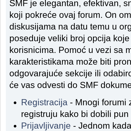
SMF je elegantan, efektivan, s
koji pokreće ovaj forum. On o
diskusijama na datu temu u or
poseduje veliki broj opcija koje
korisnicima. Pomoć u vezi sa
karakteristikama može biti pro
odgovarajuće sekcije ili odabiro
će vas odvesti do SMF dokumen
Registracija
- Mnogi forumi 
registruju kako bi dobili pun
Prijavljivanje
- Jednom kada 