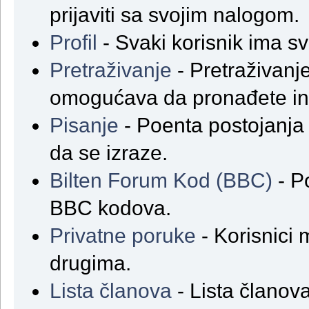
prijaviti sa svojim nalogom.
Profil
- Svaki korisnik ima svoj
Pretraživanje
- Pretraživanje
omogućava da pronađete in
Pisanje
- Poenta postojanja
da se izraze.
Bilten Forum Kod (BBC)
- P
BBC kodova.
Privatne poruke
- Korisnici 
drugima.
Lista članova
- Lista članova